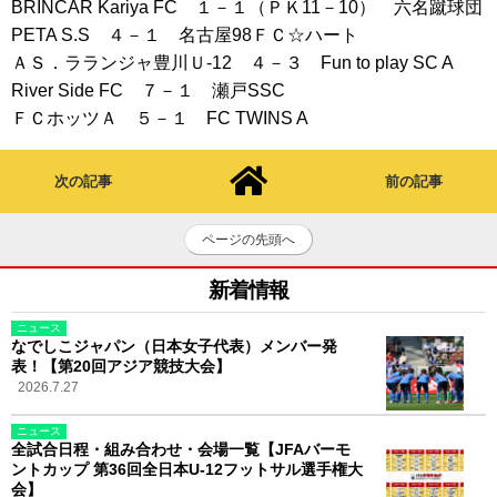
BRINCAR Kariya FC １－１（ＰＫ11－10） 六名蹴球団
PETA S.S ４－１ 名古屋98ＦＣ☆ハート
ＡＳ．ラランジャ豊川Ｕ-12 ４－３ Fun to play SC A
River Side FC ７－１ 瀬戸SSC
ＦＣホッツＡ ５－１ FC TWINS A
次の記事
前の記事
ページの先頭へ
新着情報
ニュース
なでしこジャパン（日本女子代表）メンバー発
表！【第20回アジア競技大会】
2026.7.27
ニュース
全試合日程・組み合わせ・会場一覧【JFAバーモ
ントカップ 第36回全日本U-12フットサル選手権大
会】