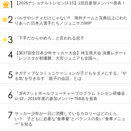
【2026ナショナルトレセンU-15】1回目参加メンバー発表！
バルサやシティだけじゃない!! 海外チームと互角以上にわた
りあった日本人選手たち／ジュニサカMIP
「下手だからやめろ」と言われる息子
【第37回全日本少年サッカー大会】埼玉県大会 決勝レポート
「レジスタが初優勝、大宮ジュニアも全国へ」
ネガティブなコミュニケーションが子どもをダメにする。”や
る気”を引き出す「親子の会話」とは
『JFAフットボールフューチャープログラム トレセン研修会
U-12』2016年度の参加メンバー768名を発表
サッカー少年が一日に消費しているカロリーはどのくら
い？ 子どもに必要な“食事量”とバランスの良い“食事メニュ
ー”を知る