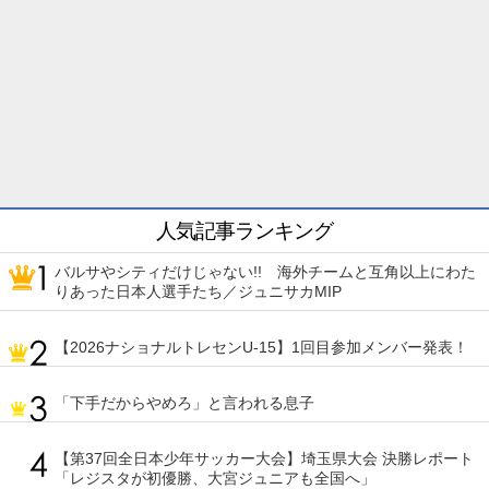
人気記事ランキング
バルサやシティだけじゃない!! 海外チームと互角以上にわた
りあった日本人選手たち／ジュニサカMIP
【2026ナショナルトレセンU-15】1回目参加メンバー発表！
「下手だからやめろ」と言われる息子
【第37回全日本少年サッカー大会】埼玉県大会 決勝レポート
「レジスタが初優勝、大宮ジュニアも全国へ」