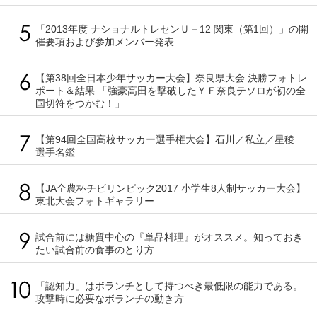
「2013年度 ナショナルトレセンＵ－12 関東（第1回）」の開
催要項および参加メンバー発表
【第38回全日本少年サッカー大会】奈良県大会 決勝フォトレ
ポート＆結果 「強豪高田を撃破したＹＦ奈良テソロが初の全
国切符をつかむ！」
【第94回全国高校サッカー選手権大会】石川／私立／星稜
選手名鑑
【JA全農杯チビリンピック2017 小学生8人制サッカー大会】
東北大会フォトギャラリー
試合前には糖質中心の『単品料理』がオススメ。知っておき
たい試合前の食事のとり方
「認知力」はボランチとして持つべき最低限の能力である。
攻撃時に必要なボランチの動き方