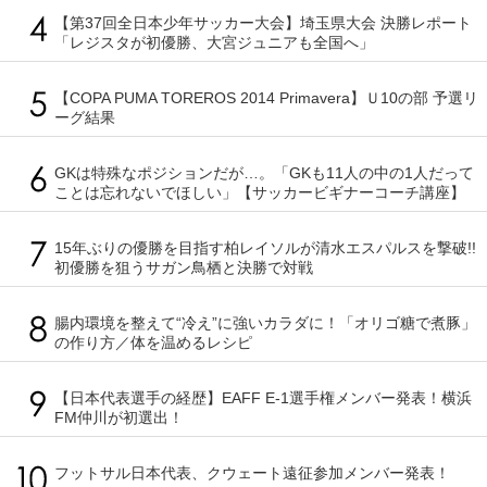
【第37回全日本少年サッカー大会】埼玉県大会 決勝レポート
「レジスタが初優勝、大宮ジュニアも全国へ」
【COPA PUMA TOREROS 2014 Primavera】Ｕ10の部 予選リ
ーグ結果
GKは特殊なポジションだが…。「GKも11人の中の1人だって
ことは忘れないでほしい」【サッカービギナーコーチ講座】
15年ぶりの優勝を目指す柏レイソルが清水エスパルスを撃破!!
初優勝を狙うサガン鳥栖と決勝で対戦
腸内環境を整えて“冷え”に強いカラダに！「オリゴ糖で煮豚」
の作り方／体を温めるレシピ
【日本代表選手の経歴】EAFF E-1選手権メンバー発表！横浜
FM仲川が初選出！
フットサル日本代表、クウェート遠征参加メンバー発表！