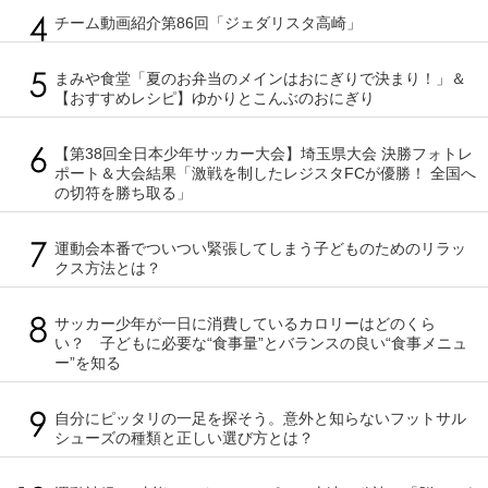
チーム動画紹介第86回「ジェダリスタ高崎」
まみや食堂「夏のお弁当のメインはおにぎりで決まり！」＆
【おすすめレシピ】ゆかりとこんぶのおにぎり
【第38回全日本少年サッカー大会】埼玉県大会 決勝フォトレ
ポート＆大会結果「激戦を制したレジスタFCが優勝！ 全国へ
の切符を勝ち取る」
運動会本番でついつい緊張してしまう子どものためのリラッ
クス方法とは？
サッカー少年が一日に消費しているカロリーはどのくら
い？ 子どもに必要な“食事量”とバランスの良い“食事メニュ
ー”を知る
自分にピッタリの一足を探そう。意外と知らないフットサル
シューズの種類と正しい選び方とは？