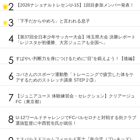
【2026ナショナルトレセンU-15】1回目参加メンバー発表！
「下手だからやめろ」と言われる息子
【第37回全日本少年サッカー大会】埼玉県大会 決勝レポート
「レジスタが初優勝、大宮ジュニアも全国へ」
すばやい判断力を身につけるために“目”を鍛えよう！【後編】
コバさんのスポーツ運動塾「トレーニングで疲労した体をケ
アするためのストレッチ講座 STEP２③」
【ジュニアユース 体験練習会・セレクション】クリアージュ
FC（東京都）
U-12ワールドチャレンジでFCバルセロナと対戦する街クラブ
選抜監督に中西哲生氏が就任！
エスパルスドリームフィールド富士『年少児（プレキッズ）