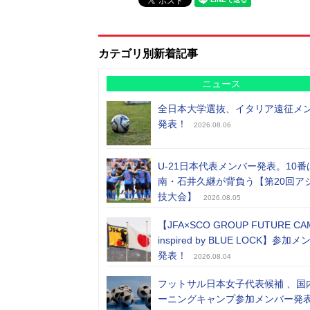
カテゴリ別新着記事
ニュース
全日本大学選抜、イタリア遠征メ
発表！
2026.08.06
U-21日本代表メンバー発表。10番
南・石井久継が背負う【第20回ア
技大会】
2026.08.05
【JFA×SCO GROUP FUTURE CA
inspired by BLUE LOCK】参加
発表！
2026.08.04
フットサル日本女子代表候補 、国
ーニングキャンプ参加メンバー発