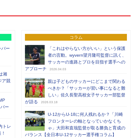
コラム
ンバー
「これはやらない方がいい」という保護
者の言動。wyvern望月隆司監督に訊く、
サッカーの進路とプロを目指す選手への
アプローチ
2026.04.03
は湘
ジア競
親は子どものサッカーにどこまで関わる
べきか？「サッカーが習い事になると難
しい」佐久長聖高校女子サッカー部監督
MP
が語る
2026.03.18
メンバー
U-12からU-18に何人残れるか？「川崎
フロンターレの軸となっていかなくち
内トレ
ゃ」大田和直哉監督が取る勝負と育成の
表！
バランス【全日本U-12サッカー選手権コラム】