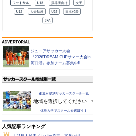
フットサル
U18
指導者向け
女子
U12
大会結果
U15
日本代表
JFA
ADVERTORIAL
ジュニアサッカー大会
『2026’DREAM CUPサマー大会in
河口湖』参加チーム募集中!!
都道府県別サッカースクール一覧
体験入学でスクールを選ぼう！
人気記事ランキング