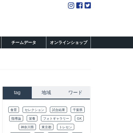
チームデータ
オンラインショップ
tag
地域
ワード
食育
セレクション
試合結果
千葉県
指導論
栄養
フォトギャラリー
GK
神奈川県
東京都
トレセン