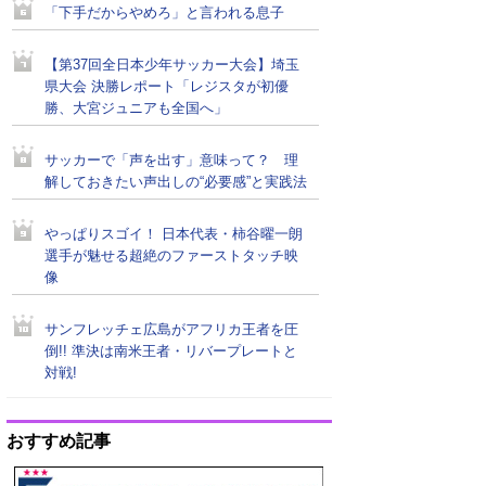
「下手だからやめろ」と言われる息子
【第37回全日本少年サッカー大会】埼玉
県大会 決勝レポート「レジスタが初優
勝、大宮ジュニアも全国へ」
サッカーで「声を出す」意味って？ 理
解しておきたい声出しの“必要感”と実践法
やっぱりスゴイ！ 日本代表・柿谷曜一朗
選手が魅せる超絶のファーストタッチ映
像
サンフレッチェ広島がアフリカ王者を圧
倒!! 準決は南米王者・リバープレートと
対戦!
おすすめ記事