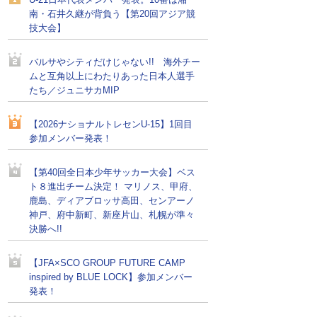
U-21日本代表メンバー発表。10番は湘
南・石井久継が背負う【第20回アジア競
技大会】
バルサやシティだけじゃない!! 海外チー
ムと互角以上にわたりあった日本人選手
たち／ジュニサカMIP
【2026ナショナルトレセンU-15】1回目
参加メンバー発表！
【第40回全日本少年サッカー大会】ベス
ト８進出チーム決定！ マリノス、甲府、
鹿島、ディアブロッサ高田、センアーノ
神戸、府中新町、新座片山、札幌が準々
決勝へ!!
【JFA×SCO GROUP FUTURE CAMP
inspired by BLUE LOCK】参加メンバー
発表！