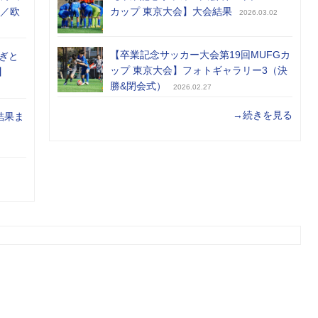
め／欧
カップ 東京大会】大会結果
2026.03.02
【卒業記念サッカー大会第19回MUFGカ
ぎと
ップ 東京大会】フォトギャラリー3（決
】
勝&閉会式）
2026.02.27
→続きを見る
結果ま