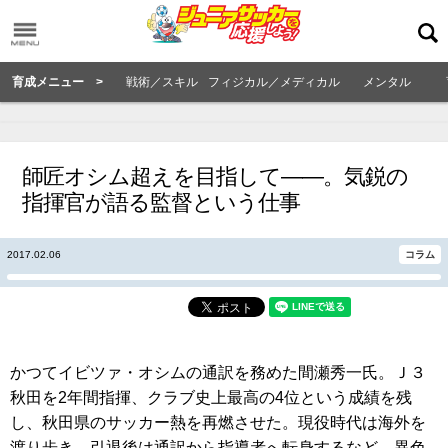
育成メニュー >
戦術／スキル
フィジカル／メディカル
メンタル
師匠オシム超えを目指して――。気鋭の
指揮官が語る監督という仕事
2017.02.06
コラム
かつてイビツァ・オシムの通訳を務めた間瀬秀一氏。Ｊ３
秋田を2年間指揮、クラブ史上最高の4位という成績を残
し、秋田県のサッカー熱を再燃させた。現役時代は海外を
渡り歩き、引退後は通訳から指導者へ転身するなど、異色