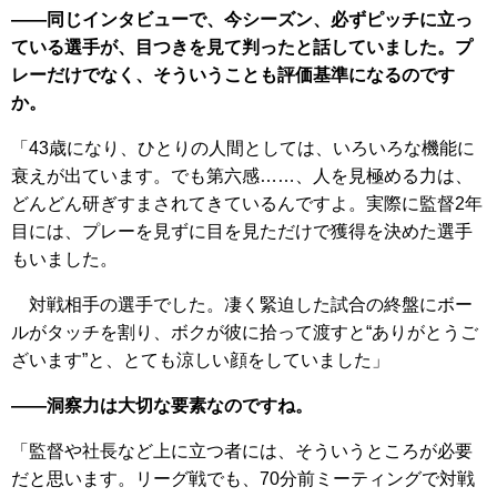
――同じインタビューで、今シーズン、必ずピッチに立っ
ている選手が、目つきを見て判ったと話していました。プ
レーだけでなく、そういうことも評価基準になるのです
か。
「43歳になり、ひとりの人間としては、いろいろな機能に
衰えが出ています。でも第六感……、人を見極める力は、
どんどん研ぎすまされてきているんですよ。実際に監督2年
目には、プレーを見ずに目を見ただけで獲得を決めた選手
もいました。
対戦相手の選手でした。凄く緊迫した試合の終盤にボー
ルがタッチを割り、ボクが彼に拾って渡すと“ありがとうご
ざいます”と、とても涼しい顔をしていました」
――洞察力は大切な要素なのですね。
「監督や社長など上に立つ者には、そういうところが必要
だと思います。リーグ戦でも、70分前ミーティングで対戦