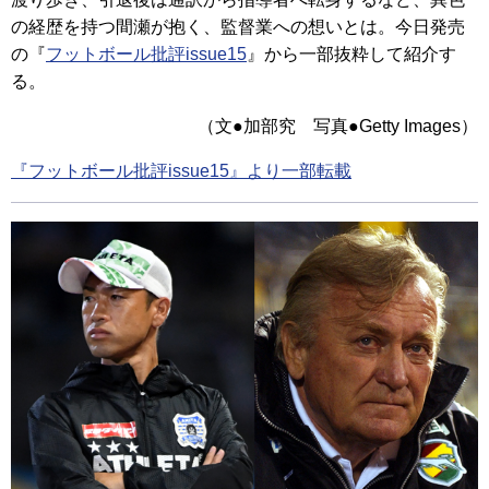
の経歴を持つ間瀬が抱く、監督業への想いとは。今日発売
の『
フットボール批評issue15
』から一部抜粋して紹介す
る。
（文●加部究 写真●Getty Images）
『フットボール批評issue15』より一部転載