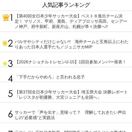
人気記事ランキング
【第40回全日本少年サッカー大会】ベスト８進出チーム決
定！ マリノス、甲府、鹿島、ディアブロッサ高田、センアー
ノ神戸、府中新町、新座片山、札幌が準々決勝へ!!
バルサやシティだけじゃない!! 海外チームと互角以上にわた
りあった日本人選手たち／ジュニサカMIP
【2026ナショナルトレセンU-15】1回目参加メンバー発表！
「下手だからやめろ」と言われる息子
【第37回全日本少年サッカー大会】埼玉県大会 決勝レポート
「レジスタが初優勝、大宮ジュニアも全国へ」
サッカーで「声を出す」意味って？ 理解しておきたい声出
しの“必要感”と実践法