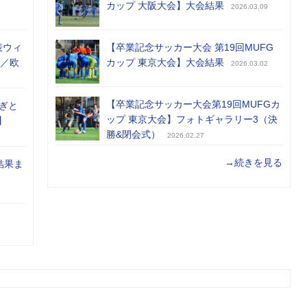
カップ 大阪大会】大会結果
2026.03.09
表ウィ
【卒業記念サッカー大会 第19回MUFG
め／欧
カップ 東京大会】大会結果
2026.03.02
【卒業記念サッカー大会第19回MUFGカ
ぎと
ップ 東京大会】フォトギャラリー3（決
】
勝&閉会式）
2026.02.27
→続きを見る
結果ま