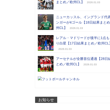
まとめ／欧州CL】
2026.01.03
ニューカッスル、イングランド代
ンガーが4ゴール【18日結果まと
州CL】
2026.01.03
レアル・マドリードが後半に1点も
り白星【17日結果まとめ／欧州CL
2026.01.03
アーセナルが全勝首位通過【28日
とめ／欧州CL】
2026.01.03
お知らせ