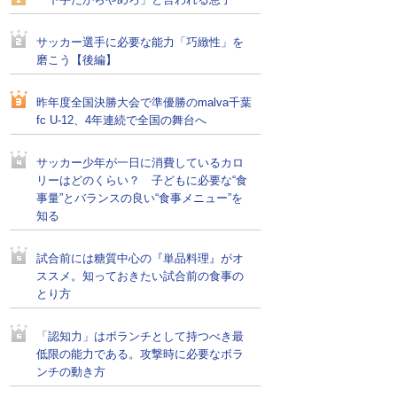
「下手だからやめろ」と言われる息子
サッカー選手に必要な能力「巧緻性」を
磨こう【後編】
昨年度全国決勝大会で準優勝のmalva千葉
fc U-12、4年連続で全国の舞台へ
サッカー少年が一日に消費しているカロ
リーはどのくらい？ 子どもに必要な“食
事量”とバランスの良い“食事メニュー”を
知る
試合前には糖質中心の『単品料理』がオ
ススメ。知っておきたい試合前の食事の
とり方
「認知力」はボランチとして持つべき最
低限の能力である。攻撃時に必要なボラ
ンチの動き方