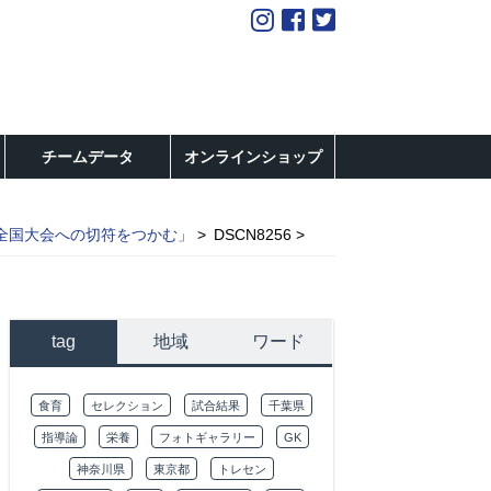
チームデータ
オンラインショップ
全国大会への切符をつかむ」
DSCN8256
tag
地域
ワード
食育
セレクション
試合結果
千葉県
指導論
栄養
フォトギャラリー
GK
神奈川県
東京都
トレセン