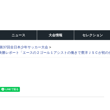
ニュース
大会情報
セレクション
第37回全日本少年サッカー大会
 決勝レポート「エースの２ゴール１アシストの働きで豊洋ＪＳＣが初の