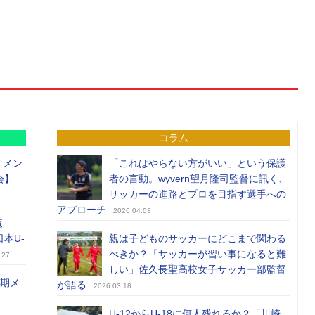
コラム
）メン
「これはやらない方がいい」という保護
会】
者の言動。wyvern望月隆司監督に訊く、
サッカーの進路とプロを目指す選手への
アプローチ
2026.04.03
覧
日本U-
親は子どものサッカーにどこまで関わる
べきか？「サッカーが習い事になると難
.27
しい」佐久長聖高校女子サッカー部監督
前期メ
が語る
2026.03.18
U-12からU-18に何人残れるか？「川崎