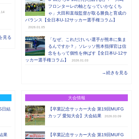
フロンターレの軸となっていかなくち
.14
ゃ」大田和直哉監督が取る勝負と育成の
バランス【全日本U-12サッカー選手権コラム】
2026.01.05
を見る
「なぜ、これだけいい選手が熊本に集ま
るんですか？」ソレッソ熊本指揮官は信
念をもって個性を伸ばす【全日本U-12サ
ッカー選手権コラム】
2026.01.03
→続きを見る
大会情報
5日結
【卒業記念サッカー大会 第19回MUFG
カップ 愛知大会】大会結果
2026.03.09
結果
【卒業記念サッカー大会 第19回MUFG