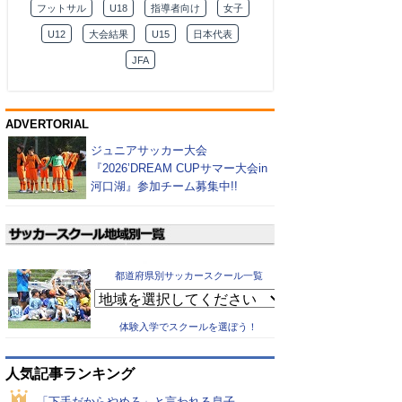
フットサル
U18
指導者向け
女子
U12
大会結果
U15
日本代表
JFA
ADVERTORIAL
ジュニアサッカー大会
『2026’DREAM CUPサマー大会in
河口湖』参加チーム募集中!!
都道府県別サッカースクール一覧
体験入学でスクールを選ぼう！
人気記事ランキング