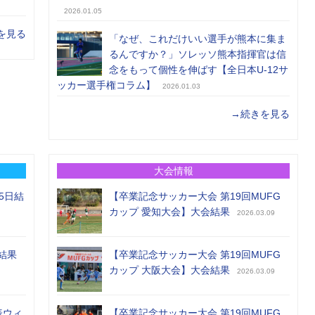
2026.01.05
を見る
「なぜ、これだけいい選手が熊本に集ま
るんですか？」ソレッソ熊本指揮官は信
念をもって個性を伸ばす【全日本U-12サ
ッカー選手権コラム】
2026.01.03
→続きを見る
大会情報
5日結
【卒業記念サッカー大会 第19回MUFG
カップ 愛知大会】大会結果
2026.03.09
結果
【卒業記念サッカー大会 第19回MUFG
カップ 大阪大会】大会結果
2026.03.09
表ウィ
【卒業記念サッカー大会 第19回MUFG