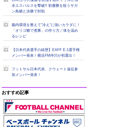
15年ぶりの優勝を目指す柏レイソルが清
水エスパルスを撃破!! 初優勝を狙うサガ
ン鳥栖と決勝で対戦
腸内環境を整えて“冷え”に強いカラダに！
「オリゴ糖で煮豚」の作り方／体を温め
るレシピ
【日本代表選手の経歴】EAFF E-1選手権
メンバー発表！横浜FM仲川が初選出！
フットサル日本代表、クウェート遠征参
加メンバー発表！
おすすめ記事