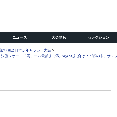
ニュース
大会情報
セレクション
第37回全日本少年サッカー大会
 決勝レポート「両チーム最後まで戦いぬいた試合はＰＫ戦の末、サンフレ