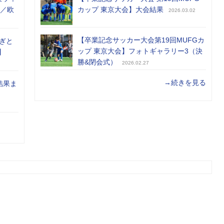
め／欧
カップ 東京大会】大会結果
2026.03.02
【卒業記念サッカー大会第19回MUFGカ
ぎと
ップ 東京大会】フォトギャラリー3（決
】
勝&閉会式）
2026.02.27
→続きを見る
結果ま