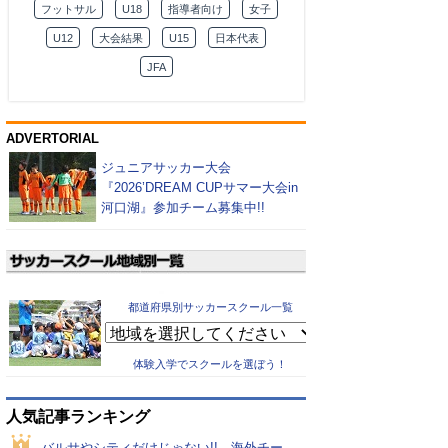
フットサル
U18
指導者向け
女子
U12
大会結果
U15
日本代表
JFA
ADVERTORIAL
ジュニアサッカー大会
『2026’DREAM CUPサマー大会in
河口湖』参加チーム募集中!!
都道府県別サッカースクール一覧
体験入学でスクールを選ぼう！
人気記事ランキング