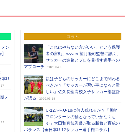
コラム
）メン
「これはやらない方がいい」という保護
会】
者の言動。wyvern望月隆司監督に訊く、
サッカーの進路とプロを目指す選手への
アプローチ
2026.04.03
覧
日本U-
親は子どものサッカーにどこまで関わる
べきか？「サッカーが習い事になると難
.27
しい」佐久長聖高校女子サッカー部監督
前期メ
が語る
2026.03.18
U-12からU-18に何人残れるか？「川崎
フロンターレの軸となっていかなくち
.14
ゃ」大田和直哉監督が取る勝負と育成の
バランス【全日本U-12サッカー選手権コラム】