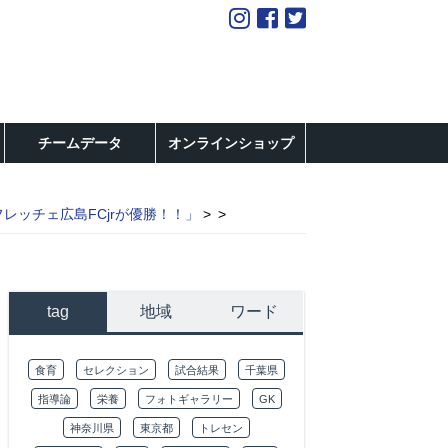
チームデータ
オンラインショップ
ッチェ広島FCjrが優勝！！」
tag
地域
ワード
食育
セレクション
試合結果
千葉県
指導論
栄養
フォトギャラリー
GK
神奈川県
東京都
トレセン