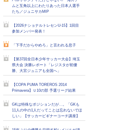
バルサやシティだけじゃない!! 海外チー
ムと互角以上にわたりあった日本人選手
たち／ジュニサカMIP
【2026ナショナルトレセンU-15】1回目
参加メンバー発表！
「下手だからやめろ」と言われる息子
【第37回全日本少年サッカー大会】埼玉
県大会 決勝レポート「レジスタが初優
勝、大宮ジュニアも全国へ」
【COPA PUMA TOREROS 2014
Primavera】Ｕ10の部 予選リーグ結果
GKは特殊なポジションだが…。「GKも
11人の中の1人だってことは忘れないでほ
しい」【サッカービギナーコーチ講座】