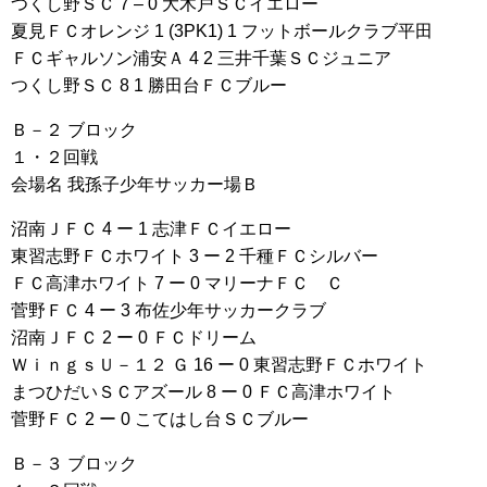
つくし野ＳＣ 7 – 0 大木戸ＳＣイエロー
夏見ＦＣオレンジ 1 (3PK1) 1 フットボールクラブ平田
ＦＣギャルソン浦安Ａ 4 2 三井千葉ＳＣジュニア
つくし野ＳＣ 8 1 勝田台ＦＣブルー
Ｂ－２ ブロック
１・２回戦
会場名 我孫子少年サッカー場Ｂ
沼南ＪＦＣ 4 ー 1 志津ＦＣイエロー
東習志野ＦＣホワイト 3 ー 2 千種ＦＣシルバー
ＦＣ高津ホワイト 7 ー 0 マリーナＦＣ Ｃ
菅野ＦＣ 4 ー 3 布佐少年サッカークラブ
沼南ＪＦＣ 2 ー 0 ＦＣドリーム
ＷｉｎｇｓＵ－１２ Ｇ 16 ー 0 東習志野ＦＣホワイト
まつひだいＳＣアズール 8 ー 0 ＦＣ高津ホワイト
菅野ＦＣ 2 ー 0 こてはし台ＳＣブルー
Ｂ－３ ブロック