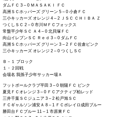
ダムＦＣ 3 – 0 ＭＡＳＡＫＩ ＦＣ
高洲ＳＣホッパーズ グリーン 5 – 0 小倉ＦＣ
三小キッカーズ オレンジ 4 – 2 ＪＳＣ ＣＨＩＢＡ Ｚ
つくしＳＣ 2 – 0 市川ＭＦＣフォックス
常盤平少年ＳＣ Ａ 4 – 0 北貝塚ＦＣ
向山イレブンＳＣ Ｒｅｄ 3 – 0 ダムＦＣ
高洲ＳＣホッパーズ グリーン 3 – 2 ＦＣ佐倉ピンク
三小キッカーズ オレンジ 2 – 0 つくしＳＣ
Ｂ－１ ブロック
１・２回戦
会場名 我孫子少年サッカー場Ａ
フットボールクラブ平田 3 – 0 朝陽ＦＣ ピンク
夏見ＦＣオレンジ 3 – 0 ＦＣアクティブ柏レッド
三井千葉ＳＣジュニア 3 – 2 松戸旭ＳＣ
ＦＣギャルソン浦安Ａ 8 – 1 ＦＣボレイロ成田ブルー
勝田台ＦＣブルー 11 – 1 市原東ＦＣ