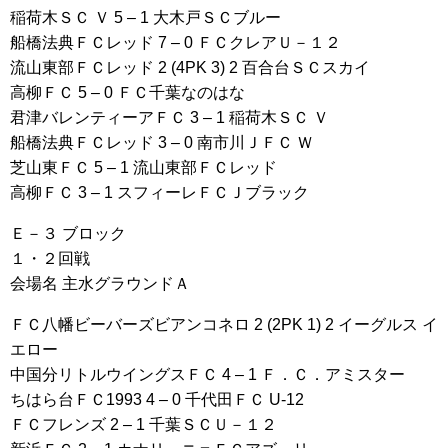
稲荷木ＳＣ Ｖ 5 – 1 大木戸ＳＣブルー
船橋法典ＦＣレッド 7 – 0 ＦＣクレアＵ－１２
流山東部ＦＣレッド 2 (4PK 3) 2 百合台ＳＣスカイ
高柳ＦＣ 5 – 0 ＦＣ千葉なのはな
君津バレンティーアＦＣ 3 – 1 稲荷木ＳＣ Ｖ
船橋法典ＦＣレッド 3 – 0 南市川ＪＦＣ Ｗ
芝山東ＦＣ 5 – 1 流山東部ＦＣレッド
高柳ＦＣ 3 – 1 スフィーレＦＣＪブラック
Ｅ－３ ブロック
１・２回戦
会場名 主水グラウンドＡ
ＦＣ八幡ビーバーズビアンコネロ 2 (2PK 1) 2 イーグルス イ
エロー
中国分リトルウイングスＦＣ 4 – 1 Ｆ．Ｃ．アミスター
ちはら台ＦＣ1993 4 – 0 千代田ＦＣ U-12
ＦＣフレンズ 2 – 1 千葉ＳＣＵ－１２