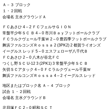
Ａ－３ ブロック
１・２回戦
会場名 主水グラウンドＡ
ＦＣあさひ 4 – 2 ＦＣフェルサＧＩＯＮ
常盤平少年ＳＣ Ｂ 4 – 0 市川Ｂａｙフットボールクラブ
ＦＣラルクヴェール千葉Ｗ 2 – 0 豊四季フットボールクラブ
舞浜ファルコンズＲｏｓｓａ 2 (3PK2) 2 都賀ライオンズ
イーグルス レッド 5 – 0 エスフェローザ八千代Ｂ
ＦＣあさひ 2 – 0 八木が谷北ＦＣ
つくし野ＳＣ U-12 3 (2PK1) 3 常盤平少年ＳＣ Ｂ
矢切ＳＣアタック 4 – 0 ＦＣラルクヴェール千葉Ｗ
舞浜ファルコンズＲｏｓｓａ 4 – 2 イーグルス レッド
地区またはブロック名 Ａ－４ ブロック
試合 １・２回戦
会場名 主水グラウンドＢ
北貝塚ＦＣ 2 – 0 昭和ＳＣ Ｔ