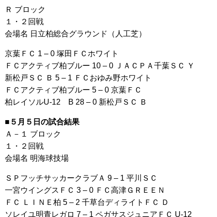
Ｒ ブロック
１・２回戦
会場名 日立柏総合グラウンド（人工芝）
京葉ＦＣ 1 – 0 塚田ＦＣホワイト
ＦＣアクティブ柏ブルー 10 – 0 ＪＡＣＰＡ千葉ＳＣ Ｙ
新松戸ＳＣ Ｂ 5 – 1 ＦＣおゆみ野ホワイト
ＦＣアクティブ柏ブルー 5 – 0 京葉ＦＣ
柏レイソルU-12 B 28 – 0 新松戸ＳＣ Ｂ
■５月５日の試合結果
Ａ－１ ブロック
１・２回戦
会場名 明海球技場
ＳＰフッチサッカークラブＡ 9 – 1 平川ＳＣ
一宮ウイングスＦＣ 3 – 0 ＦＣ高津ＧＲＥＥＮ
ＦＣ ＬＩＮＥ柏 5 – 2 千草台ディライトＦＣ Ｄ
ソレイユ明青レガロ 7 – 1 ペガサスジュニアＦＣ U-12