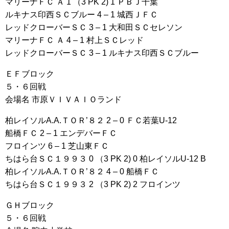
マリーナＦＣ Ａ 1 （3 PK 2) 1 ＰＢＪ千葉
ルキナス印西ＳＣブルー 4 – 1 城西ＪＦＣ
レッドクローバーＳＣ 3 – 1 大和田ＳＣセレソン
マリーナＦＣ Ａ 4 – 1 村上ＳＣレッド
レッドクローバーＳＣ 3 – 1 ルキナス印西ＳＣブルー
ＥＦブロック
５・６回戦
会場名 市原ＶＩＶＡＩＯランド
柏レイソルA.A.ＴＯＲ’８２ 2 – 0 ＦＣ若葉U-12
船橋ＦＣ 2 – 1 エンデバーＦＣ
フロインツ 6 – 1 芝山東ＦＣ
ちはら台ＳＣ１９９３ 0 （3 PK 2) 0 柏レイソルU-12 B
柏レイソルA.A.ＴＯＲ’８２ 4 – 0 船橋ＦＣ
ちはら台ＳＣ１９９３ 2 （3 PK 2) 2 フロインツ
ＧＨブロック
５・６回戦