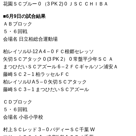
花園ＳＣブルー 0 （3 PK 2) 0 ＪＳＣ ＣＨＩＢＡ
■6月9日の試合結果
ＡＢブロック
５・６回戦
会場名 日立柏総合運動場
柏レイソルU-12 A 4 – 0 ＦＣ根郷セレッソ
矢切ＳＣアタック 0 (3 PK 2） 0 常盤平少年ＳＣ Ａ
まつひだいＳＣアズール 6 – 2 ＦＣギャルソン浦安Ａ
藤崎ＳＣ 2 – 1 柏ラッセルＦＣ
柏レイソルU A 5 – 0 矢切ＳＣアタック
藤崎ＳＣ 3 – 1 まつひだいＳＣアズール
ＣＤブロック
５・６回戦
会場名 小谷小学校
村上ＳＣレッド 3 – 0 バディーＳＣ千葉 W