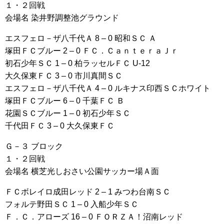
１・２回戦
会場名 染井野調整池グラウンド
エスフェロ－ザ八千代Ａ 8 – 0 昭和ＳＣ Ａ
塚田ＦＣブルー 2 – 0 ＦＣ．ＣａｎｔｅｒａＪｒ
初石少年ＳＣ 1 – 0 柏ラッセルＦＣ U-12
大久保東ＦＣ 3 – 0 市川真間ＳＣ
エスフェロ－ザ八千代Ａ 4 – 0 ルキナス印西ＳＣホワイト
塚田ＦＣブルー 6 – 0 千葉ＦＣ Ｂ
花園ＳＣブルー 1 – 0 初石少年ＳＣ
千代田ＦＣ 3 – 0 大久保東ＦＣ
Ｇ－３ ブロック
１・２回戦
会場名 横芝光しおさい公園サッカー場Ａ面
ＦＣボレイロ成田レッド 2 – 1 みつわ台南ＳＣ
フォルテ野田ＳＣ 1 – 0 入船少年ＳＣ
Ｆ．Ｃ．アローズ 16 – 0 ＦＯＲＺＡ！沼南レッド