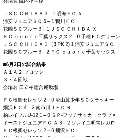
会場名 院内小学校
ＪＳＣ ＣＨＩＢＡ 3 – 1 明海ＦＣ Ａ
浦安ジュニアＳＣ 6 – 1 鴨川ＦＣ
花園ＳＣブルー 3 – 1 ＪＳＣ ＣＨＩＢＡ Ｘ
ＦＣ ｃｕｏｒｅ千葉サックス 2 – 0 千種ＦＣグリーン
ＪＳＣ ＣＨＩＢＡ 1 （3 PK 2) 1 浦安ジュニアＳＣ
花園ＳＣブルー 3 – 2 ＦＣ ｃｕｏｒｅ千葉サックス
■6月2日の試合結果
Ａ１Ａ２ ブロック
３・４回戦
会場名 日立柏総合運動場
ＦＣ根郷セレッソ 2 – 0 流山翼少年ＳＣクラッキー
畑沢ＦＣ 4 – 2 南市川ＪＦＣ Ｒ
柏レイソルU-12 1 – 0 ＳＰ-フッチサッカークラブＡ
イーストジュニアＦＣ Ａ 3 – 2 ソレイユ明青レガロ
ＦＣ根郷セレッソ 2 – 0 畑沢ＦＣ