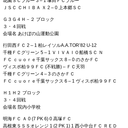
花園ＳＣブルー 3 – 1 塚田ＦＣブルー
ＪＳＣ ＣＨＩＢＡ Ｘ 2 – 0 上本郷ＳＣ
Ｇ３Ｇ４Ｈ－２ ブロック
３・４回戦
会場名 あけぼの山運動公園
行田西ＦＣ 2 – 1 柏レイソルA.A.TOR’82 U-12
千種ＦＣグリーン 5 – 1 ＶＩＶＡＩＯ船橋ＳＣ Ｎ
ＦＣ ｃｕｏｒｅ千葉サックス 8 – 0 のさかＦＣ
ヴィスポ柏９９ＦＣ (不戦勝) – ＦＣ天羽
千種ＦＣグリーン 4 – 3 のさかＦＣ
ＦＣ ｃｕｏｒｅ千葉サックス 6 – 1 ヴィスポ柏９９ＦＣ
Ｈ１Ｈ２ ブロック
３・４回戦
会場名 院内小学校
明海ＦＣ Ａ 0 (7 PK 6) 0 高塚ＦＣ
高根東ＳＳＳオレンジ 1 (2 PK 1) 1 西小中台ＦＣ ＲＥＤ