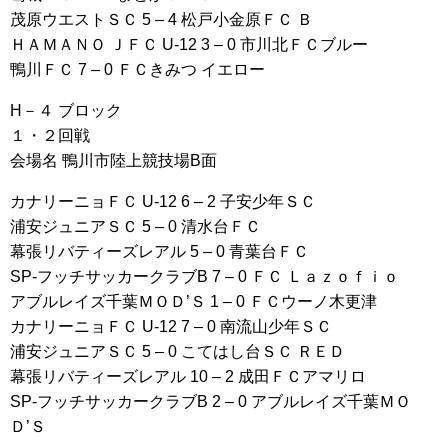
茂原ウエストＳＣ 5 – 4 松戸小金原ＦＣ Ｂ
ＨＡＭＡＮＯ ＪＦＣ U-12 3 – 0 市川北ＦＣブルー
鴨川ＦＣ 7 – 0 ＦＣきみつ イエロー
H－４ ブロック
１・２回戦
会場名 鴨川市陸上競技場B面
カナリーニョＦＣ U-12 6 – 2 子安少年ＳＣ
浦安ジュニアＳＣ 5 – 0 清水台ＦＣ
幕張リバティーズレアル 5 – 0 青葉台ＦＣ
SP-フッチサッカークラブB 7 – 0 ＦＣ Ｌａｚｏｆｉｏ
アブルレイズ千葉ＭＯＤ’Ｓ 1 – 0 ＦＣウーノ木更津
カナリーニョＦＣ U-12 7 – 0 南流山少年ＳＣ
浦安ジュニアＳＣ 5 – 0 こてはし台ＳＣ ＲＥＤ
幕張リバティーズレアル 10 – 2 成田ＦＣアマリロ
SP-フッチサッカークラブB 2 – 0 アブルレイズ千葉ＭＯ
Ｄ’Ｓ