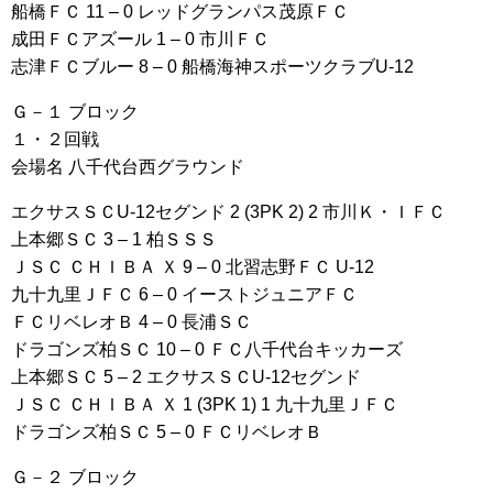
船橋ＦＣ 11 – 0 レッドグランパス茂原ＦＣ
成田ＦＣアズール 1 – 0 市川ＦＣ
志津ＦＣブルー 8 – 0 船橋海神スポーツクラブU-12
Ｇ－１ ブロック
１・２回戦
会場名 八千代台西グラウンド
エクサスＳＣU-12セグンド 2 (3PK 2) 2 市川Ｋ・ＩＦＣ
上本郷ＳＣ 3 – 1 柏ＳＳＳ
ＪＳＣ ＣＨＩＢＡ Ｘ 9 – 0 北習志野ＦＣ U-12
九十九里ＪＦＣ 6 – 0 イーストジュニアＦＣ
ＦＣリベレオＢ 4 – 0 長浦ＳＣ
ドラゴンズ柏ＳＣ 10 – 0 ＦＣ八千代台キッカーズ
上本郷ＳＣ 5 – 2 エクサスＳＣU-12セグンド
ＪＳＣ ＣＨＩＢＡ Ｘ 1 (3PK 1) 1 九十九里ＪＦＣ
ドラゴンズ柏ＳＣ 5 – 0 ＦＣリベレオＢ
Ｇ－２ ブロック