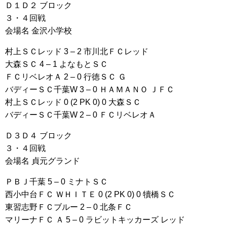
Ｄ１Ｄ２ ブロック
３・４回戦
会場名 金沢小学校
村上ＳＣレッド 3 – 2 市川北ＦＣレッド
大森ＳＣ 4 – 1 よなもとＳＣ
ＦＣリベレオＡ 2 – 0 行徳ＳＣ Ｇ
バディーＳＣ千葉W 3 – 0 ＨＡＭＡＮＯ ＪＦＣ
村上ＳＣレッド 0 (2 PK 0) 0 大森ＳＣ
バディーＳＣ千葉W 2 – 0 ＦＣリベレオＡ
Ｄ３Ｄ４ ブロック
３・４回戦
会場名 貞元グランド
ＰＢＪ千葉 5 – 0 ミナトＳＣ
西小中台ＦＣ ＷＨＩＴＥ 0 (2 PK 0) 0 犢橋ＳＣ
東習志野ＦＣブルー 2 – 0 北条ＦＣ
マリーナＦＣ Ａ 5 – 0 ラビットキッカーズ レッド