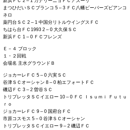
新浜ＦＣ 2 – 1 カナリーニョＦＣアズーリ
まつひだいＳＣブランコ 5 – 3 ＦＣ八幡ビーバーズビアンコ
ネロ
薬円台ＳＣ 2 – 1 中国分リトルウイングスＦＣ
ちはら台ＦＣ1993 2 – 0 大久保ＳＣ
新浜ＦＣ 1 – 0 ＦＣフレンズ
Ｅ－４ ブロック
１・２回戦
会場名 主水グラウンドＢ
ジョカーレＦＣ 5 – 0 六実ＳＣ
谷津ＳＣオーシャン 8 – 0 柏エフォートＦＣ
磯辺ＦＣ 3 – 2 曽谷ＳＣ
トリプレッタＳＣイエロー 10 – 0 ＦＣ Ｉｓｕｍｉ Ｆｕｔｕ
ｒｏ
ジョカーレＦＣ 9 – 0 国府台ＦＣ
市原コスモス 5 – 0 谷津ＳＣオーシャン
トリプレッタＳＣイエロー 9 – 2 磯辺ＦＣ