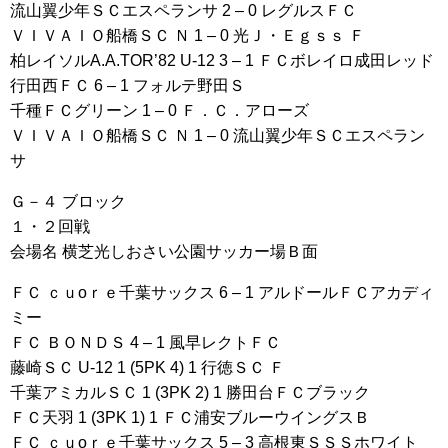
流山翼少年ＳＣエスペランサ 2 – 0 レグルスＦＣ
ＶＩＶＡＩＯ船橋ＳＣ Ｎ 1 – 0 光Ｊ・Ｅｇｓｓ Ｆ
柏レイソルA.A.TOR’82 U-12 3 – 1 ＦＣボレイロ成田レッド
行田西ＦＣ 6 – 1 フォルテ野田Ｓ
千種ＦＣグリーン 1 – 0 Ｆ．Ｃ．アローズ
ＶＩＶＡＩＯ船橋ＳＣ Ｎ 1 – 0 流山翼少年ＳＣエスペラン
サ
Ｇ－４ ブロック
１・２回戦
会場名 横芝光しおさい公園サッカー場Ｂ面
ＦＣ ｃｕoｒｅ千葉サックス 6 – 1 アルドールＦＣアカディ
ミー
ＦＣ ＢＯＮＤＳ 4 – 1 風早レクトＦＣ
藤崎ＳＣ U-12 1 (5PK 4) 1 行徳ＳＣ Ｆ
千葉アミカルＳＣ 1 (3PK 2) 1 勝田台ＦＣブラック
ＦＣ天羽 1 (3PK 1) 1 ＦＣ浦安ブルーウイングスＢ
ＦＣ ｃｕoｒｅ千葉サックス 5 – 3 高根東ＳＳＳホワイト