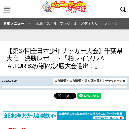
育成メニュー >
戦術／スキル
フィジカル／メディカル
メンタル
【第37回全日本少年サッカー大会】千葉県
大会 決勝レポート「柏レイソルＡ.
Ａ.TOR’82が初の決勝大会進出！」
2013.06.24
大会情報
>
大会情報
>
第37回全日本少年サッカー大会