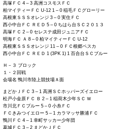
高塚ＦＣ 4 – 3 高洲コスモスＦＣ
柏マイティーＦＣ U-12 1 – 0 稲毛ＦＣグローリー
高根東ＳＳＳオレンジ 3 – 0 実住ＦＣ
西小中台ＦＣ ＲＥＤ 5 – 0 ちはら台ＳＣ２０１３
高塚ＦＣ 2 – 0 セレステ成田ジュニアＦＣ
明海ＦＣ Ａ 8 – 0 柏マイティーＦＣ U-12
高根東ＳＳＳオレンジ 11 – 0 ＦＣ根郷ペスカ
西小中台ＦＣ ＲＥＤ 1 (3PK 1) 1 百合台ＳＣブルー
Ｈ－３ ブロック
１・２回戦
会場名 鴨川市陸上競技場Ａ面
まどかＪＦＣ 3 – 1 高洲ＳＣホッパーズイエロー
松戸小金原ＦＣ Ｂ 2 – 1 稲荷木少年ＳＣ Ｗ
市川北ＦＣブルー 5 – 0 小糸ＦＣ
ＦＣきみつイエロー 5 – 1 カラマッサ勝浦ＦＣ
鴨川ＦＣ 4 – 1 幸町サッカー少年団
葛城ＦＣ 3 – 2 まどかＪＦＣ