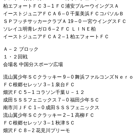
柏エフォートＦＣ 3 – 1 ＦＣ浦安ブルーウイングスＡ
イーストジュニアＦＣＡ 6 – 0 千葉美浜ＦＣコパソルＢ
ＳＰフッチサッカークラブＡ 19 – 0 一宮ウイングスＦＣ
ソレイユ明青レガロ 6 – 2 ＦＣ ＬＩＮＥ柏
イーストジュニアＦＣＡ 2 – 1 柏エフォートＦＣ
Ａ－２ ブロック
１・２回戦
会場名 中国分スポーツ広場
流山翼少年ＳＣクラッキー 9 – 0 舞浜ファルコンズＮｅｒｏ
ＦＣ根郷セレッソ 3 – 1 泉台ＦＣ
畑沢ＦＣ 5 – 1 コラソン千葉Ｕ－１２
成田ＳＳＳフェニックス 7 – 0 福田少年ＳＣ
南市川ＪＦＣ 1 – 0 成田ＳＳＳフェニックス
流山翼少年ＳＣクラッキー 2 – 1 高柳ＦＣ
ＦＣ根郷セレッソ 3 – 1 秋津ＳＣ
畑沢ＦＣ 8 – 2 花見川プリーモ