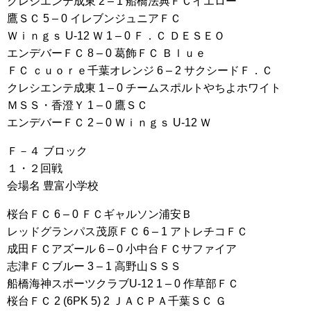
クレシエンテ成東 2 – 1 船橋法典ＦＣイエロー
鷹ＳＣ 5 – 0 イレブンジュニアＦＣ
Ｗｉｎｇｓ U-12 Ｗ 1 – 0 Ｆ．Ｃ ＤＥＳＥＯ
エンデバーＦＣ 8 – 0 葛飾ＦＣ Ｂｌｕｅ
ＦＣ ｃｕｏｒｅ千葉オレンジ 6 – 2 サクシードＦ．Ｃ
クレシエンテ成東 1 – 0 チームスポルトやちよホワイト
ＭＳＳ・香澄Ｙ 1 – 0 鷹ＳＣ
エンデバーＦＣ 2 – 0 Ｗｉｎｇｓ U-12 Ｗ
Ｆ－４ ブロック
１・２回戦
会場名 豊富小学校
桜台ＦＣ 6 – 0 ＦＣギャルソン浦安Ｂ
レッドグランパス茂原ＦＣ 6 – 1 アトレチコＦＣ
成田ＦＣアズール 6 – 0 小中台ＦＣサファイア
志津ＦＣブルー 3 – 1 高野山ＳＳＳ
船橋海神スポーツクラブU-12 1 – 0 作草部ＦＣ
桜台ＦＣ 2 (6PK 5) 2 ＪＡＣＰＡ千葉ＳＣ Ｇ