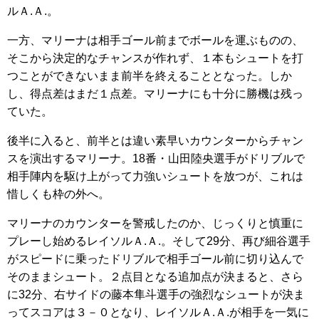
ルＡ.Ａ.。
一方、マリーナは相手ゴール前までボールを運ぶものの、
そこから決定的なチャンスが作れず、１本もシュートを打
つことができないまま前半を終えることとなった。しか
し、得点差はまだ１点差。マリーナにも十分に勝機は残っ
ていた。
後半に入ると、前半とは違い素早いカウンターからチャン
スを演出するマリーナ。18番・山田陸央選手がドリブルで
相手陣内を駆け上がって力強いシュートを放つが、これは
惜しくも枠の外へ。
マリーナのカウンターを警戒したのか、じっくりと慎重に
プレーし始めるレイソルＡ.Ａ.。そして29分、再び細谷選手
がスピードに乗ったドリブルで相手ゴール前に切り込んで
そのままシュート。２点目となる追加点が決まると、さら
に32分、右サイドの藤本隼斗選手の強烈なシュートが決ま
ってスコアは３－０となり、レイソルＡ.Ａ.が相手を一気に