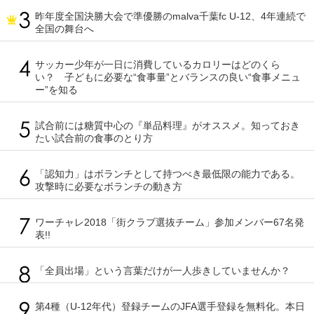
昨年度全国決勝大会で準優勝のmalva千葉fc U-12、4年連続で
全国の舞台へ
サッカー少年が一日に消費しているカロリーはどのくら
い？ 子どもに必要な“食事量”とバランスの良い“食事メニュ
ー”を知る
試合前には糖質中心の『単品料理』がオススメ。知っておき
たい試合前の食事のとり方
「認知力」はボランチとして持つべき最低限の能力である。
攻撃時に必要なボランチの動き方
ワーチャレ2018「街クラブ選抜チーム」参加メンバー67名発
表!!
「全員出場」という言葉だけが一人歩きしていませんか？
第4種（U-12年代）登録チームのJFA選手登録を無料化。本日