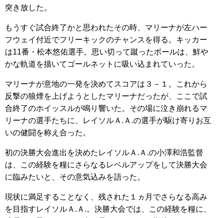
突き放した。
もうすぐ試合終了かと思われたその時、マリーナが左ハー
フウェイ付近でフリーキックのチャンスを得る。キッカー
は11番・松本悠佑選手。思い切って蹴ったボールは、鮮や
かな軌道を描いてゴールネットに吸い込まれていった。
マリーナが意地の一発を決めてスコアは３－１。これから
反撃の狼煙を上げようとしたマリーナだったが、ここで試
合終了のホイッスルが鳴り響いた。その場に泣き崩れるマ
リーナの選手たちに、レイソルＡ.Ａ.の選手が駆け寄りお互
いの健闘を称え合った。
初の決勝大会進出を決めたレイソルＡ.Ａ.の小澤和浩監督
は、この経験を糧にさらなるレベルアップをして決勝大会
に臨みたいと、その意気込みを語った。
現状に満足することなく、残された１ヵ月でさらなる高み
を目指すレイソルＡ.Ａ.。決勝大会では、この経験を糧に、