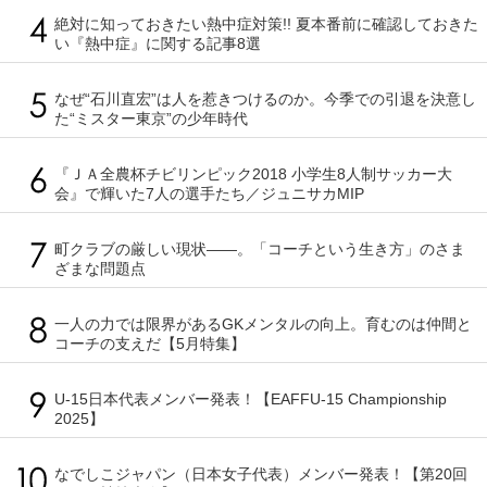
絶対に知っておきたい熱中症対策!! 夏本番前に確認しておきた
い『熱中症』に関する記事8選
なぜ“石川直宏”は人を惹きつけるのか。今季での引退を決意し
た“ミスター東京”の少年時代
『ＪＡ全農杯チビリンピック2018 小学生8人制サッカー大
会』で輝いた7人の選手たち／ジュニサカMIP
町クラブの厳しい現状――。「コーチという生き方」のさま
ざまな問題点
一人の力では限界があるGKメンタルの向上。育むのは仲間と
コーチの支えだ【5月特集】
U-15日本代表メンバー発表！【EAFFU-15 Championship
2025】
なでしこジャパン（日本女子代表）メンバー発表！【第20回