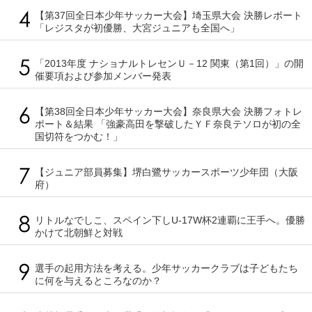
【第37回全日本少年サッカー大会】埼玉県大会 決勝レポート
「レジスタが初優勝、大宮ジュニアも全国へ」
「2013年度 ナショナルトレセンＵ－12 関東（第1回）」の開
催要項および参加メンバー発表
【第38回全日本少年サッカー大会】奈良県大会 決勝フォトレ
ポート＆結果 「強豪高田を撃破したＹＦ奈良テソロが初の全
国切符をつかむ！」
【ジュニア部員募集】堺白鷺サッカースポーツ少年団（大阪
府）
リトルなでしこ、スペイン下しU-17W杯2連覇に王手へ。優勝
かけて北朝鮮と対戦
選手の起用方法を考える。少年サッカークラブは子どもたち
に何を与えるところなのか？