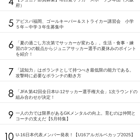
府）
アビスパ福岡、ゴールキーパー＆ストライカー講習会 小学
５年～中学３年生募集中
「夏の過ごし方次第でサッカーが変わる」。生活・食事・練
習の3つの観点からジュニアサッカー選手の夏休みのポイント
を紹介！
「認知力」はボランチとして持つべき最低限の能力である。
攻撃時に必要なボランチの動き方
「JFA 第42回全日本U-12サッカー選手権大会」1次ラウンドの
組み合わせが決定！
一人の力では限界があるGKメンタルの向上。育むのは仲間と
コーチの支えだ【5月特集】
U-16日本代表メンバー発表！【U16アルガルベカップ2025】