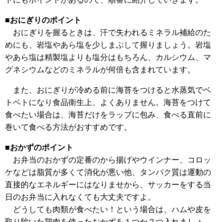
■おにぎりのポイント
おにぎりを握るときは、汗で失われるミネラル補給のた
めにも、岩塩やあら塩を少しまぶして握りましょう。岩塩
やあら塩は精製塩よりも塩分はもちろん、カルシウム、マ
グネシウムなどのミネラルが何倍も含まれています。
また、おにぎりが冷める前に海苔をつけると水蒸気でベ
トベトになり食品衛生上、よくありません。海苔をつけて
食べたい場合は、海苔だけをラップに包み、食べる直前に
巻いて食べる方法がおすすめです。
■おかずのポイント
お弁当のおかずの定番のから揚げやウインナー、コロッ
ケなどは脂質が多くて消化が悪い他、タンパク質は運動の
直接的なエネルギーにはなりませから、サッカーをする当
日のお弁当に入れなくても大丈夫ですよ。
どうしても肉類が食べたい！という場合は、ハムや皮を
取り除いた鶏肉を使ったおかずを１つか２つ入れましょ