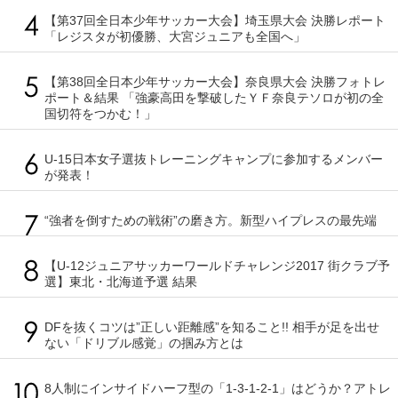
【第37回全日本少年サッカー大会】埼玉県大会 決勝レポート
「レジスタが初優勝、大宮ジュニアも全国へ」
【第38回全日本少年サッカー大会】奈良県大会 決勝フォトレ
ポート＆結果 「強豪高田を撃破したＹＦ奈良テソロが初の全
国切符をつかむ！」
U-15日本女子選抜トレーニングキャンプに参加するメンバー
が発表！
“強者を倒すための戦術”の磨き方。新型ハイプレスの最先端
【U-12ジュニアサッカーワールドチャレンジ2017 街クラブ予
選】東北・北海道予選 結果
DFを抜くコツは”正しい距離感”を知ること!! 相手が足を出せ
ない「ドリブル感覚」の掴み方とは
8人制にインサイドハーフ型の「1-3-1-2-1」はどうか？アトレ