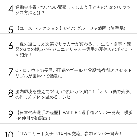
運動会本番でついつい緊張してしまう子どものためのリラッ
クス方法とは？
【ユース セレクション】いわてグルージャ盛岡（岩手県）
「夏の過ごし方次第でサッカーが変わる」。生活・食事・練
習の3つの観点からジュニアサッカー選手の夏休みのポイント
を紹介！
C・ロナウドの長男が圧巻のゴール!! ”父親”を彷彿とさせるド
リブルが世界中で話題に
腸内環境を整えて“冷え”に強いカラダに！「オリゴ糖で煮豚」
の作り方／体を温めるレシピ
【日本代表選手の経歴】EAFF E-1選手権メンバー発表！横浜
FM仲川が初選出！
「JFA エリート女子U-14日韓交流」参加メンバー発表！