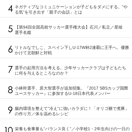
ネガティブなコミュニケーションが子どもをダメにする。”や
る気”を引き出す「親子の会話」とは
【第94回全国高校サッカー選手権大会】石川／私立／星稜
選手名鑑
リトルなでしこ、スペイン下しU-17W杯2連覇に王手へ。優勝
かけて北朝鮮と対戦
選手の起用方法を考える。少年サッカークラブは子どもたち
に何を与えるところなのか？
小林幹選手、原大智選手が追加招集。『2017 SBSカップ国際
ユースサッカー』に参加するU-18日本代表メンバー
腸内環境を整えて“冷え”に強いカラダに！「オリゴ糖で煮豚」
の作り方／体を温めるレシピ
栄養も食事量も“バランス良く”／小学校1・2年生向けの一日の