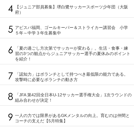
【ジュニア部員募集】堺白鷺サッカースポーツ少年団（大阪
府）
アビスパ福岡、ゴールキーパー＆ストライカー講習会 小学
５年～中学３年生募集中
「夏の過ごし方次第でサッカーが変わる」。生活・食事・練
習の3つの観点からジュニアサッカー選手の夏休みのポイント
を紹介！
「認知力」はボランチとして持つべき最低限の能力である。
攻撃時に必要なボランチの動き方
「JFA 第42回全日本U-12サッカー選手権大会」1次ラウンドの
組み合わせが決定！
一人の力では限界があるGKメンタルの向上。育むのは仲間と
コーチの支えだ【5月特集】