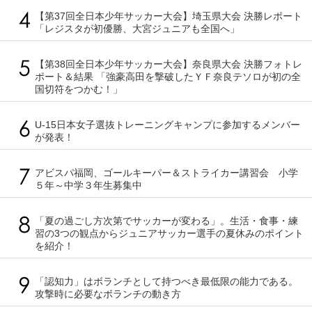
【第37回全日本少年サッカー大会】埼玉県大会 決勝レポート
「レジスタが初優勝、大宮ジュニアも全国へ」
【第38回全日本少年サッカー大会】奈良県大会 決勝フォトレ
ポート＆結果 「強豪高田を撃破したＹＦ奈良テソロが初の全
国切符をつかむ！」
U-15日本女子選抜トレーニングキャンプに参加するメンバー
が発表！
アビスパ福岡、ゴールキーパー＆ストライカー講習会 小学
５年～中学３年生募集中
「夏の過ごし方次第でサッカーが変わる」。生活・食事・練
習の3つの観点からジュニアサッカー選手の夏休みのポイント
を紹介！
「認知力」はボランチとして持つべき最低限の能力である。
攻撃時に必要なボランチの動き方