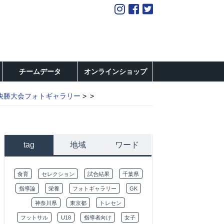
チームデータ
オンラインショップ
決勝大会フォトギャラリー
tag
地域
ワード
食育
セレクション
試合結果
千葉県
指導論
栄養
フォトギャラリー
GK
神奈川県
東京都
トレセン
フットサル
U18
指導者向け
女子