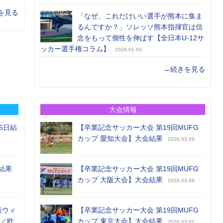
を見る
「なぜ、これだけいい選手が熊本に集ま
るんですか？」ソレッソ熊本指揮官は信
念をもって個性を伸ばす【全日本U-12サ
ッカー選手権コラム】
2026.01.03
→続きを見る
大会情報
5日結
【卒業記念サッカー大会 第19回MUFG
カップ 愛知大会】大会結果
2026.03.09
結果
【卒業記念サッカー大会 第19回MUFG
カップ 大阪大会】大会結果
2026.03.09
表ウィ
【卒業記念サッカー大会 第19回MUFG
め／欧
カップ 東京大会】大会結果
2026.03.02