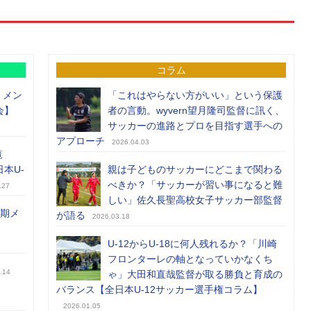
コラム
）メン
「これはやらない方がいい」という保護
会】
者の言動。wyvern望月隆司監督に訊く、
サッカーの進路とプロを目指す選手への
アプローチ
2026.04.03
覧
日本U-
親は子どものサッカーにどこまで関わる
べきか？「サッカーが習い事になると難
.27
しい」佐久長聖高校女子サッカー部監督
前期メ
が語る
2026.03.18
U-12からU-18に何人残れるか？「川崎
フロンターレの軸となっていかなくち
.14
ゃ」大田和直哉監督が取る勝負と育成の
バランス【全日本U-12サッカー選手権コラム】
2026.01.05