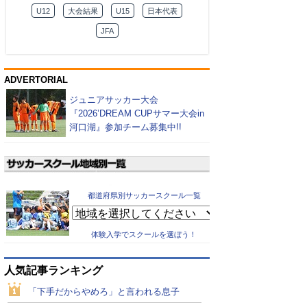
U12
大会結果
U15
日本代表
JFA
ADVERTORIAL
ジュニアサッカー大会
『2026’DREAM CUPサマー大会in
河口湖』参加チーム募集中!!
都道府県別サッカースクール一覧
体験入学でスクールを選ぼう！
人気記事ランキング
「下手だからやめろ」と言われる息子