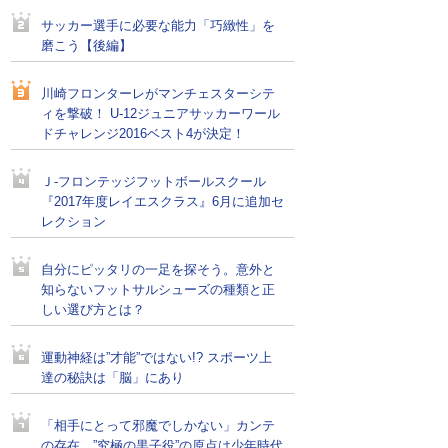
サッカー選手に必要な能力「巧緻性」を
磨こう【後編】
川崎フロンターレがマンチェスターシテ
ィを撃破！ U-12ジュニアサッカーワール
ドチャレンジ2016ベスト4が決定！
Ｊ-フロンテッジフットボールスクール
『2017年度レイエスクラス』6月に追加セ
レクション
自分にピッタリの一足を探そう。意外と
知らないフットサルシューズの種類と正
しい選び方とは？
運動神経は”才能”ではない!? スポーツ上
達の秘訣は「脳」にあり
「相手にとって邪魔でしかない」カンテ
の存在。”究極の黒子役”の原点は少年時代