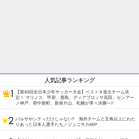
人気記事ランキング
【第40回全日本少年サッカー大会】ベスト８進出チーム決
定！ マリノス、甲府、鹿島、ディアブロッサ高田、センアー
ノ神戸、府中新町、新座片山、札幌が準々決勝へ!!
バルサやシティだけじゃない!! 海外チームと互角以上にわた
りあった日本人選手たち／ジュニサカMIP