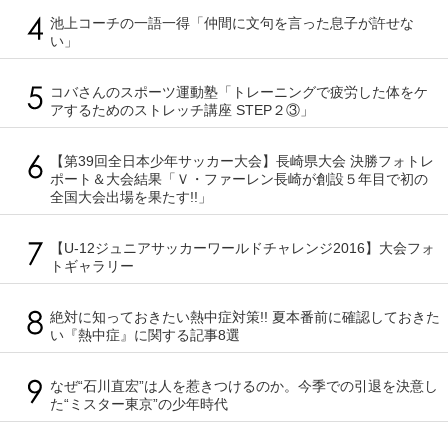
池上コーチの一語一得「仲間に文句を言った息子が許せな
い」
コバさんのスポーツ運動塾「トレーニングで疲労した体をケ
アするためのストレッチ講座 STEP２③」
【第39回全日本少年サッカー大会】長崎県大会 決勝フォトレ
ポート＆大会結果「Ｖ・ファーレン長崎が創設５年目で初の
全国大会出場を果たす!!」
【U-12ジュニアサッカーワールドチャレンジ2016】大会フォ
トギャラリー
絶対に知っておきたい熱中症対策!! 夏本番前に確認しておきた
い『熱中症』に関する記事8選
なぜ“石川直宏”は人を惹きつけるのか。今季での引退を決意し
た“ミスター東京”の少年時代