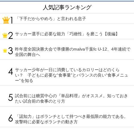
人気記事ランキング
「下手だからやめろ」と言われる息子
サッカー選手に必要な能力「巧緻性」を磨こう【後編】
昨年度全国決勝大会で準優勝のmalva千葉fc U-12、4年連続で
全国の舞台へ
サッカー少年が一日に消費しているカロリーはどのくら
い？ 子どもに必要な“食事量”とバランスの良い“食事メニュ
ー”を知る
試合前には糖質中心の『単品料理』がオススメ。知っておき
たい試合前の食事のとり方
「認知力」はボランチとして持つべき最低限の能力である。
攻撃時に必要なボランチの動き方