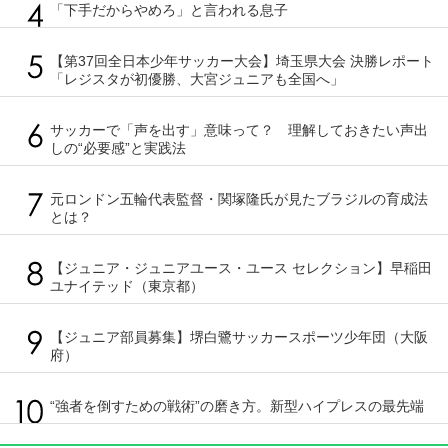
「下手だからやめろ」と言われる息子
【第37回全日本少年サッカー大会】埼玉県大会 決勝レポート
「レジスタが初優勝、大宮ジュニアも全国へ」
サッカーで「声を出す」意味って？ 理解しておきたい声出
しの“必要感”と実践法
元ロンドン五輪代表監督・関塚隆氏が見たブラジルの育成法
とは？
【ジュニア・ジュニアユース・ユース セレクション】早稲田
ユナイテッド（東京都）
【ジュニア部員募集】堺白鷺サッカースポーツ少年団（大阪
府）
“強者を倒すための戦術”の磨き方。新型ハイプレスの最先端