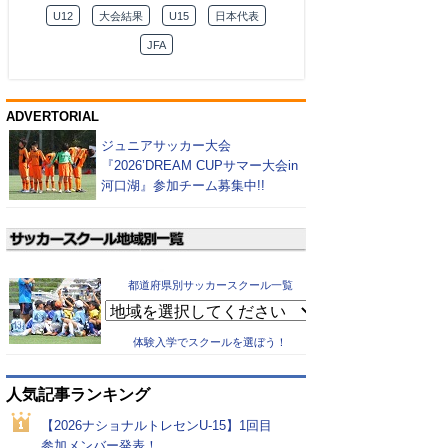
U12
大会結果
U15
日本代表
JFA
ADVERTORIAL
ジュニアサッカー大会
『2026’DREAM CUPサマー大会in
河口湖』参加チーム募集中!!
都道府県別サッカースクール一覧
体験入学でスクールを選ぼう！
人気記事ランキング
【2026ナショナルトレセンU-15】1回目
参加メンバー発表！