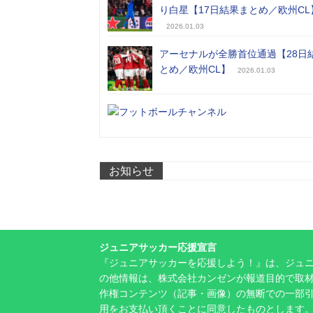
り白星【17日結果まとめ／欧州CL
2026.01.03
アーセナルが全勝首位通過【28日
とめ／欧州CL】
2026.01.03
お知らせ
ジュニアサッカー応援宣言
『ジュニアサッカーを応援しよう！』は、ジュ
の他情報は、株式会社カンゼンが報道目的で取材
作権コンテンツ（記事・画像）の無断での一部
用をお支払い頂くことに同意したものとします