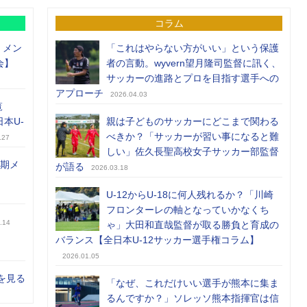
コラム
）メン
「これはやらない方がいい」という保護
会】
者の言動。wyvern望月隆司監督に訊く、
サッカーの進路とプロを目指す選手への
アプローチ
2026.04.03
覧
日本U-
親は子どものサッカーにどこまで関わる
べきか？「サッカーが習い事になると難
.27
しい」佐久長聖高校女子サッカー部監督
前期メ
が語る
2026.03.18
U-12からU-18に何人残れるか？「川崎
フロンターレの軸となっていかなくち
.14
ゃ」大田和直哉監督が取る勝負と育成の
バランス【全日本U-12サッカー選手権コラム】
2026.01.05
を見る
「なぜ、これだけいい選手が熊本に集ま
るんですか？」ソレッソ熊本指揮官は信