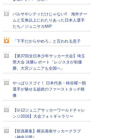
バルサやシティだけじゃない!! 海外チー
ムと互角以上にわたりあった日本人選手
たち／ジュニサカMIP
「下手だからやめろ」と言われる息子
【第37回全日本少年サッカー大会】埼玉
県大会 決勝レポート「レジスタが初優
勝、大宮ジュニアも全国へ」
やっぱりスゴイ！ 日本代表・柿谷曜一朗
選手が魅せる超絶のファーストタッチ映
像
【U-12ジュニアサッカーワールドチャレ
ンジ2016】大会フォトギャラリー
【部員募集】横浜港南サッカークラブ
（神奈川県）