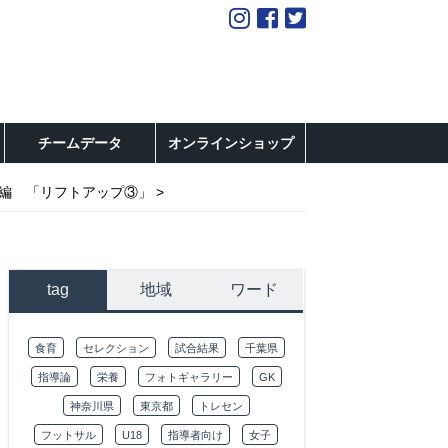
チームデータ
オンラインショップ
編 「リフトアップ③」
tag
地域
ワード
食育
セレクション
試合結果
千葉県
指導論
栄養
フォトギャラリー
GK
神奈川県
東京都
トレセン
フットサル
U18
指導者向け
女子