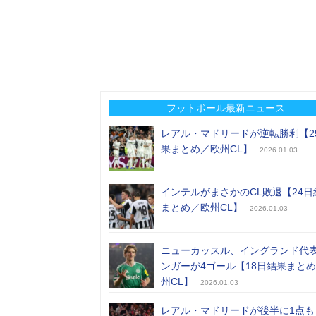
フットボール最新ニュース
レアル・マドリードが逆転勝利【2
果まとめ／欧州CL】
2026.01.03
インテルがまさかのCL敗退【24日
まとめ／欧州CL】
2026.01.03
ニューカッスル、イングランド代
ンガーが4ゴール【18日結果まと
州CL】
2026.01.03
レアル・マドリードが後半に1点も