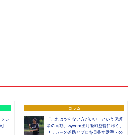
コラム
）メン
「これはやらない方がいい」という保護
会】
者の言動。wyvern望月隆司監督に訊く、
サッカーの進路とプロを目指す選手への