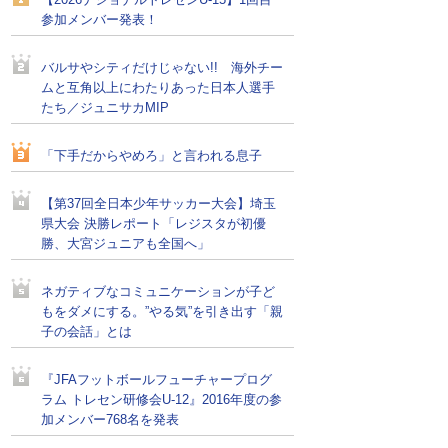
【2026ナショナルトレセンU-15】1回目
参加メンバー発表！
バルサやシティだけじゃない!! 海外チー
ムと互角以上にわたりあった日本人選手
たち／ジュニサカMIP
「下手だからやめろ」と言われる息子
【第37回全日本少年サッカー大会】埼玉
県大会 決勝レポート「レジスタが初優
勝、大宮ジュニアも全国へ」
ネガティブなコミュニケーションが子ど
もをダメにする。”やる気”を引き出す「親
子の会話」とは
『JFAフットボールフューチャープログ
ラム トレセン研修会U-12』2016年度の参
加メンバー768名を発表