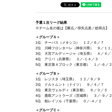
予選１次リーグ結果
※チーム名の後は【勝点／得失点差／総得点】
＜グループＡ＞
1位 チーバス（メキシコ） １２／６／７
2位 川崎フロンターレ（神奈川県） ９／１１
3位 大宮アルディージャ（埼玉県） ４／４／
4位 アリバ（兵庫県） ３／-１４／３
5位 東京第４ブロック（東京都） １／-６／
＜グループＢ＞
1位 レジスタ（埼玉県） １２／９／９
2位 ドルトムント（ドイツ） ９／４／７
3位 東京ヴェルディ（東京都） ６／０／５
4位 鹿島アントラーズ（茨城県） ３／-９／
5位 柏レイソル（千葉県） ０／-４／２
＜グループＣ＞