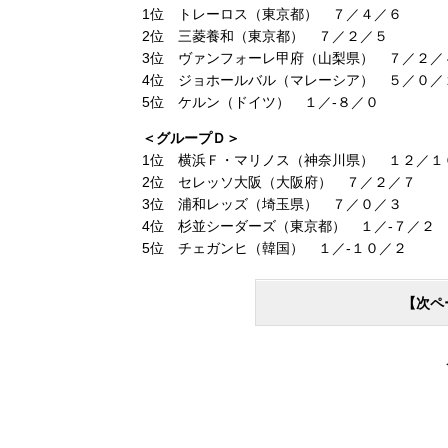
1位 トレーロス（東京都） ７／４／６
2位 三菱養和（東京都） ７／２／５
3位 ヴァンフォーレ甲府（山梨県） ７／２／
4位 ジョホールバル（マレーシア） ５／０／
5位 ケルン（ドイツ） １／-８／０
＜グループＤ＞
1位 横浜Ｆ・マリノス（神奈川県） １２／１
2位 セレッソ大阪（大阪府） ７／２／７
3位 浦和レッズ（埼玉県） ７／０／３
4位 杉並シーダーズ（東京都） １／-７／２
5位 チェガンヒ（韓国） １／-１０／２
【次ペ