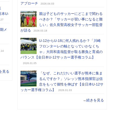
アプローチ
2026.04.03
覧
日本U-
親は子どものサッカーにどこまで関わる
べきか？「サッカーが習い事になると難
.27
しい」佐久長聖高校女子サッカー部監督
前期メ
が語る
2026.03.18
U-12からU-18に何人残れるか？「川崎
フロンターレの軸となっていかなくち
.14
ゃ」大田和直哉監督が取る勝負と育成の
バランス【全日本U-12サッカー選手権コラム】
2026.01.05
を見る
「なぜ、これだけいい選手が熊本に集ま
るんですか？」ソレッソ熊本指揮官は信
念をもって個性を伸ばす【全日本U-12サ
ッカー選手権コラム】
2026.01.03
→続きを見る