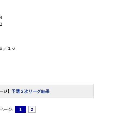
４
２
６／１６
ージ】
予選２次リーグ結果
ページ:
1
2