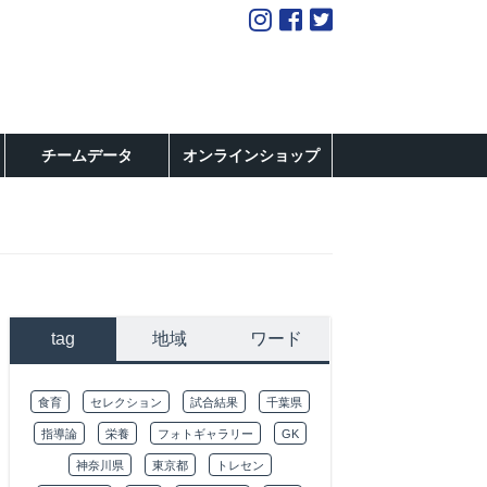
チームデータ
オンラインショップ
tag
地域
ワード
食育
セレクション
試合結果
千葉県
指導論
栄養
フォトギャラリー
GK
神奈川県
東京都
トレセン