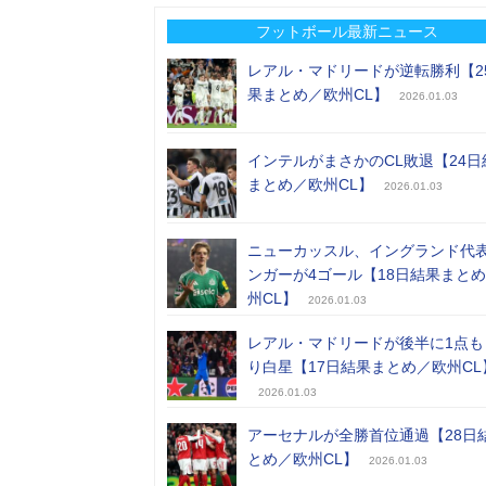
フットボール最新ニュース
レアル・マドリードが逆転勝利【2
果まとめ／欧州CL】
2026.01.03
インテルがまさかのCL敗退【24日
まとめ／欧州CL】
2026.01.03
ニューカッスル、イングランド代
ンガーが4ゴール【18日結果まと
州CL】
2026.01.03
レアル・マドリードが後半に1点も
り白星【17日結果まとめ／欧州CL
2026.01.03
アーセナルが全勝首位通過【28日
とめ／欧州CL】
2026.01.03