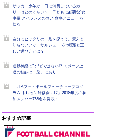
サッカー少年が一日に消費しているカロ
リーはどのくらい？ 子どもに必要な“食
事量”とバランスの良い“食事メニュー”を
知る
自分にピッタリの一足を探そう。意外と
知らないフットサルシューズの種類と正
しい選び方とは？
運動神経は”才能”ではない!? スポーツ上
達の秘訣は「脳」にあり
「JFAフットボールフューチャープログ
ラム トレセン研修会U-12」2018年度の参
加メンバー768名を発表！
おすすめ記事