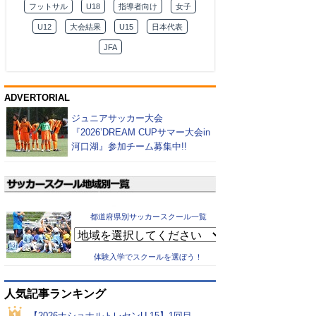
フットサル
U18
指導者向け
女子
U12
大会結果
U15
日本代表
JFA
ADVERTORIAL
ジュニアサッカー大会
『2026’DREAM CUPサマー大会in
河口湖』参加チーム募集中!!
都道府県別サッカースクール一覧
体験入学でスクールを選ぼう！
人気記事ランキング