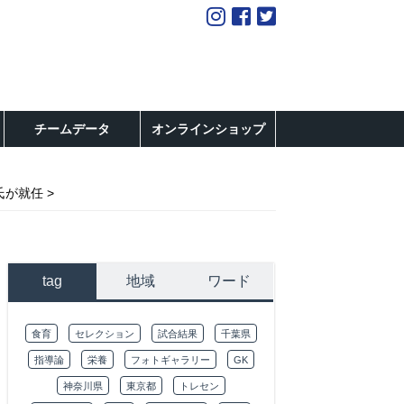
チームデータ
オンラインショップ
氏が就任
tag
地域
ワード
食育
セレクション
試合結果
千葉県
指導論
栄養
フォトギャラリー
GK
神奈川県
東京都
トレセン