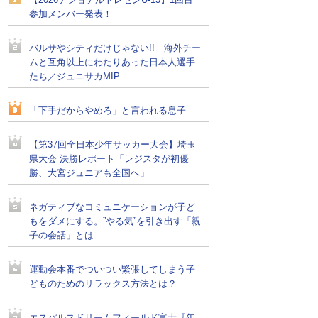
【2026ナショナルトレセンU-15】1回目
参加メンバー発表！
バルサやシティだけじゃない!! 海外チー
ムと互角以上にわたりあった日本人選手
たち／ジュニサカMIP
「下手だからやめろ」と言われる息子
【第37回全日本少年サッカー大会】埼玉
県大会 決勝レポート「レジスタが初優
勝、大宮ジュニアも全国へ」
ネガティブなコミュニケーションが子ど
もをダメにする。”やる気”を引き出す「親
子の会話」とは
運動会本番でついつい緊張してしまう子
どものためのリラックス方法とは？