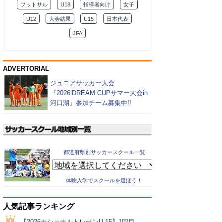
フットサル
U18
指導者向け
女子
U12
大会結果
U15
日本代表
JFA
ADVERTORIAL
ジュニアサッカー大会
『2026’DREAM CUPサマー大会in
河口湖』参加チーム募集中!!
都道府県別サッカースクール一覧
体験入学でスクールを選ぼう！
人気記事ランキング