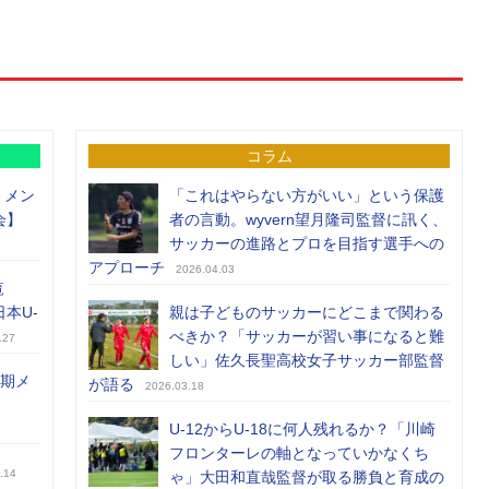
コラム
）メン
「これはやらない方がいい」という保護
会】
者の言動。wyvern望月隆司監督に訊く、
サッカーの進路とプロを目指す選手への
アプローチ
2026.04.03
覧
日本U-
親は子どものサッカーにどこまで関わる
べきか？「サッカーが習い事になると難
.27
しい」佐久長聖高校女子サッカー部監督
前期メ
が語る
2026.03.18
U-12からU-18に何人残れるか？「川崎
フロンターレの軸となっていかなくち
.14
ゃ」大田和直哉監督が取る勝負と育成の