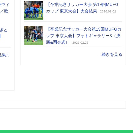
表ウィ
【卒業記念サッカー大会 第19回MUFG
め／欧
カップ 東京大会】大会結果
2026.03.02
【卒業記念サッカー大会第19回MUFGカ
ぎと
ップ 東京大会】フォトギャラリー3（決
】
勝&閉会式）
2026.02.27
→続きを見る
結果ま