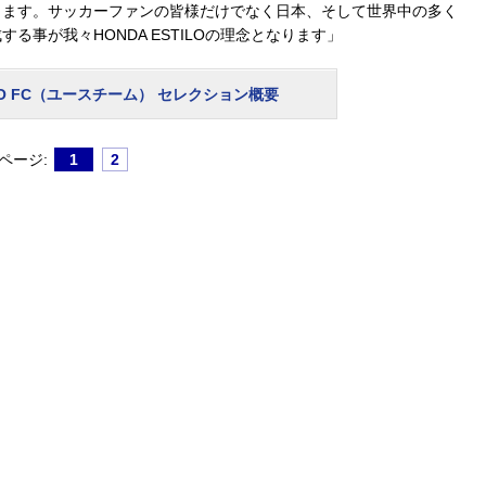
きます。サッカーファンの皆様だけでなく日本、そして世界中の多く
事が我々HONDA ESTILOの理念となります」
ILO FC（ユースチーム） セレクション概要
ページ:
1
2