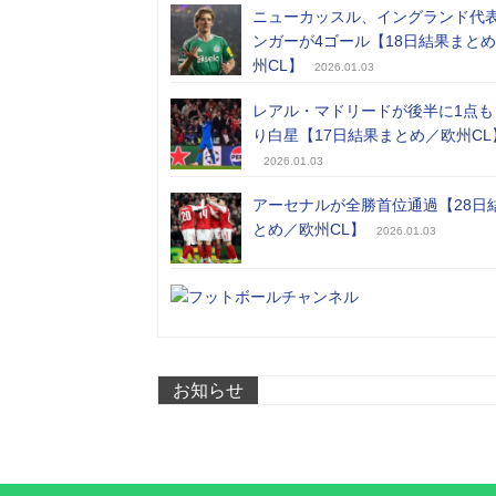
ニューカッスル、イングランド代
ンガーが4ゴール【18日結果まと
州CL】
2026.01.03
レアル・マドリードが後半に1点も
り白星【17日結果まとめ／欧州CL
2026.01.03
アーセナルが全勝首位通過【28日
とめ／欧州CL】
2026.01.03
お知らせ