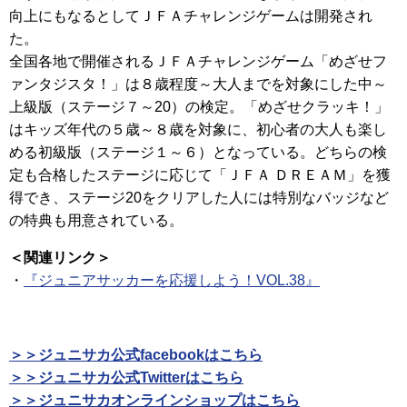
向上にもなるとしてＪＦＡチャレンジゲームは開発され
た。
全国各地で開催されるＪＦＡチャレンジゲーム「めざせフ
ァンタジスタ！」は８歳程度～大人までを対象にした中～
上級版（ステージ７～20）の検定。「めざせクラッキ！」
はキッズ年代の５歳～８歳を対象に、初心者の大人も楽し
める初級版（ステージ１～６）となっている。どちらの検
定も合格したステージに応じて「ＪＦＡ ＤＲＥＡＭ」を獲
得でき、ステージ20をクリアした人には特別なバッジなど
の特典も用意されている。
＜関連リンク＞
・
『ジュニアサッカーを応援しよう！VOL.38』
＞＞ジュニサカ公式facebookはこちら
＞＞ジュニサカ公式Twitterはこちら
＞＞ジュニサカオンラインショップはこちら