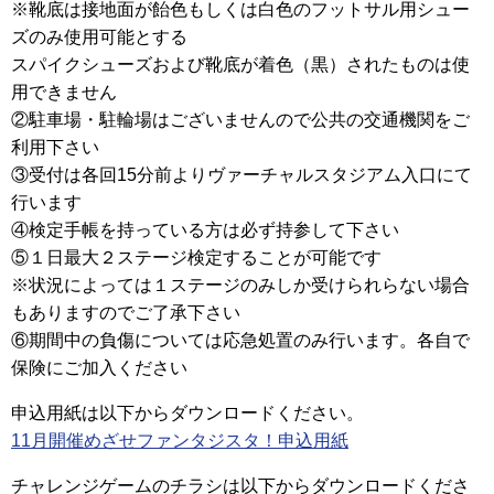
※靴底は接地面が飴色もしくは白色のフットサル用シュー
ズのみ使用可能とする
スパイクシューズおよび靴底が着色（黒）されたものは使
用できません
②駐車場・駐輪場はございませんので公共の交通機関をご
利用下さい
③受付は各回15分前よりヴァーチャルスタジアム入口にて
行います
④検定手帳を持っている方は必ず持参して下さい
⑤１日最大２ステージ検定することが可能です
※状況によっては１ステージのみしか受けられらない場合
もありますのでご了承下さい
⑥期間中の負傷については応急処置のみ行います。各自で
保険にご加入ください
申込用紙は以下からダウンロードください。
11月開催めざせファンタジスタ！申込用紙
チャレンジゲームのチラシは以下からダウンロードくださ