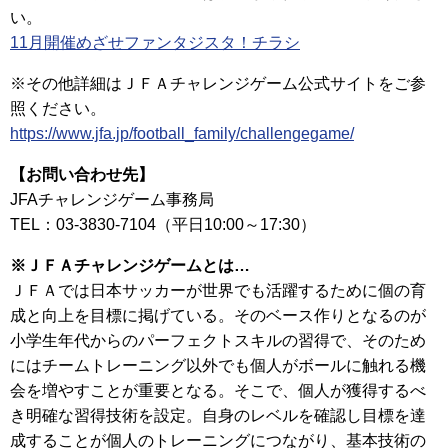
い。
11月開催めざせファンタジスタ！チラシ
※その他詳細はＪＦＡチャレンジゲーム公式サイトをご参
照ください。
https://www.jfa.jp/football_family/challengegame/
【お問い合わせ先】
JFAチャレンジゲーム事務局
TEL：03-3830-7104（平日10:00～17:30）
※ＪＦＡチャレンジゲームとは…
ＪＦＡでは日本サッカーが世界でも活躍するために個の育
成と向上を目標に掲げている。そのベース作りとなるのが
小学生年代からのパーフェクトスキルの習得で、そのため
にはチームトレーニング以外でも個人がボールに触れる機
会を増やすことが重要となる。そこで、個人が獲得するべ
き明確な習得技術を設定。自身のレベルを確認し目標を達
成することが個人のトレーニングにつながり、基本技術の