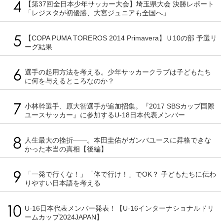
【第37回全日本少年サッカー大会】埼玉県大会 決勝レポート
「レジスタが初優勝、大宮ジュニアも全国へ」
【COPA PUMA TOREROS 2014 Primavera】Ｕ10の部 予選リ
ーグ結果
選手の起用方法を考える。少年サッカークラブは子どもたち
に何を与えるところなのか？
小林幹選手、原大智選手が追加招集。『2017 SBSカップ国際
ユースサッカー』に参加するU-18日本代表メンバー
人生最大の挫折――。本田圭佑がガンバユースに昇格できな
かった本当の真相【後編】
「一発で行くな！」「体で行け！」でOK？ 子どもたちに伝わ
りやすい日本語を考える
U-16日本代表メンバー発表！【U-16インターナショナルドリ
ームカップ2024JAPAN】