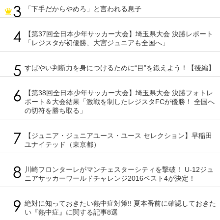
「下手だからやめろ」と言われる息子
【第37回全日本少年サッカー大会】埼玉県大会 決勝レポート
「レジスタが初優勝、大宮ジュニアも全国へ」
すばやい判断力を身につけるために“目”を鍛えよう！【後編】
【第38回全日本少年サッカー大会】埼玉県大会 決勝フォトレ
ポート＆大会結果「激戦を制したレジスタFCが優勝！ 全国へ
の切符を勝ち取る」
【ジュニア・ジュニアユース・ユース セレクション】早稲田
ユナイテッド（東京都）
川崎フロンターレがマンチェスターシティを撃破！ U-12ジュ
ニアサッカーワールドチャレンジ2016ベスト4が決定！
絶対に知っておきたい熱中症対策!! 夏本番前に確認しておきた
い『熱中症』に関する記事8選