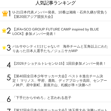
人気記事ランキング
U-21日本代表メンバー発表。10番は湘南・石井久継が背負う
【第20回アジア競技大会】
【JFA×SCO GROUP FUTURE CAMP inspired by BLUE
LOCK】参加メンバー発表！
バルサやシティだけじゃない!! 海外チームと互角以上にわた
りあった日本人選手たち／ジュニサカMIP
【2026ナショナルトレセンU-15】1回目参加メンバー発表！
【第40回全日本少年サッカー大会】ベスト８進出チーム決
定！ マリノス、甲府、鹿島、ディアブロッサ高田、センアー
ノ神戸、府中新町、新座片山、札幌が準々決勝へ!!
「下手だからやめろ」と言われる息子
【第37回全日本少年サッカー大会】埼玉県大会 決勝レポート