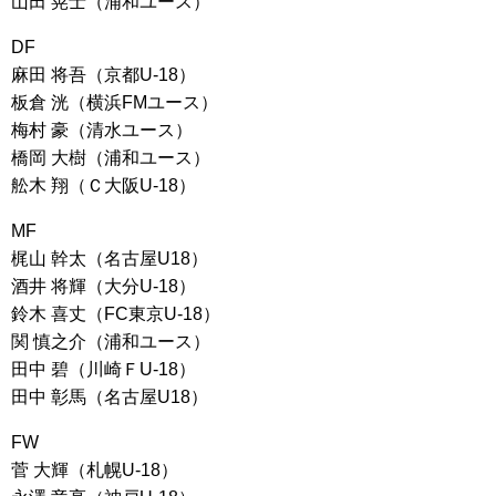
山田 晃士（浦和ユース）
DF
麻田 将吾（京都U-18）
板倉 洸（横浜FMユース）
梅村 豪（清水ユース）
橋岡 大樹（浦和ユース）
舩木 翔（Ｃ大阪U-18）
MF
梶山 幹太（名古屋U18）
酒井 将輝（大分U-18）
鈴木 喜丈（FC東京U-18）
関 慎之介（浦和ユース）
田中 碧（川崎ＦU-18）
田中 彰馬（名古屋U18）
FW
菅 大輝（札幌U-18）