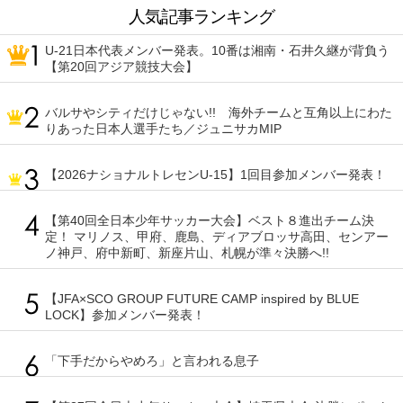
人気記事ランキング
U-21日本代表メンバー発表。10番は湘南・石井久継が背負う
【第20回アジア競技大会】
バルサやシティだけじゃない!! 海外チームと互角以上にわた
りあった日本人選手たち／ジュニサカMIP
【2026ナショナルトレセンU-15】1回目参加メンバー発表！
【第40回全日本少年サッカー大会】ベスト８進出チーム決
定！ マリノス、甲府、鹿島、ディアブロッサ高田、センアー
ノ神戸、府中新町、新座片山、札幌が準々決勝へ!!
【JFA×SCO GROUP FUTURE CAMP inspired by BLUE
LOCK】参加メンバー発表！
「下手だからやめろ」と言われる息子