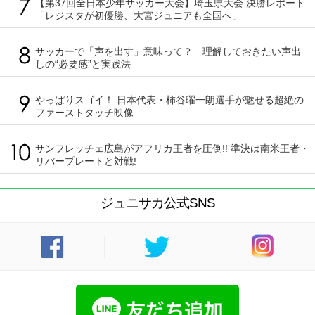
【第37回全日本少年サッカー大会】埼玉県大会 決勝レポート
「レジスタが初優勝、大宮ジュニアも全国へ」
サッカーで「声を出す」意味って？ 理解しておきたい声出
しの“必要感”と実践法
やっぱりスゴイ！ 日本代表・柿谷曜一朗選手が魅せる超絶の
ファーストタッチ映像
サンフレッチェ広島がアフリカ王者を圧倒!! 準決は南米王者・
リバープレートと対戦!
ジュニサカ公式SNS