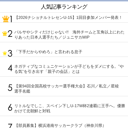
人気記事ランキング
【2026ナショナルトレセンU-15】1回目参加メンバー発表！
バルサやシティだけじゃない!! 海外チームと互角以上にわた
りあった日本人選手たち／ジュニサカMIP
「下手だからやめろ」と言われる息子
ネガティブなコミュニケーションが子どもをダメにする。”や
る気”を引き出す「親子の会話」とは
【第94回全国高校サッカー選手権大会】石川／私立／星稜
選手名鑑
リトルなでしこ、スペイン下しU-17W杯2連覇に王手へ。優勝
かけて北朝鮮と対戦
【部員募集】横浜港南サッカークラブ（神奈川県）