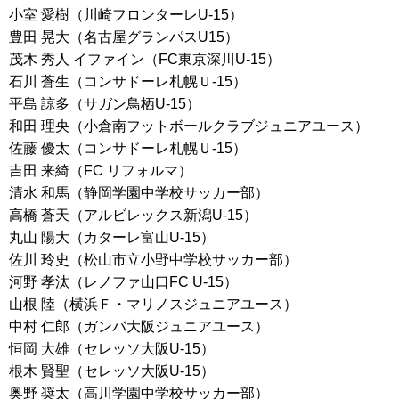
小室 愛樹（川崎フロンターレU-15）
豊田 晃大（名古屋グランパスU15）
茂木 秀人 イファイン（FC東京深川U-15）
石川 蒼生（コンサドーレ札幌Ｕ-15）
平島 諒多（サガン鳥栖U-15）
和田 理央（小倉南フットボールクラブジュニアユース）
佐藤 優太（コンサドーレ札幌Ｕ-15）
吉田 来綺（FC リフォルマ）
清水 和馬（静岡学園中学校サッカー部）
高橋 蒼天（アルビレックス新潟U-15）
丸山 陽大（カターレ富山U-15）
佐川 玲史（松山市立小野中学校サッカー部）
河野 孝汰（レノファ山口FC U-15）
山根 陸（横浜Ｆ・マリノスジュニアユース）
中村 仁郎（ガンバ大阪ジュニアユース）
恒岡 大雄（セレッソ大阪U-15）
根木 賢聖（セレッソ大阪U-15）
奥野 奨太（高川学園中学校サッカー部）