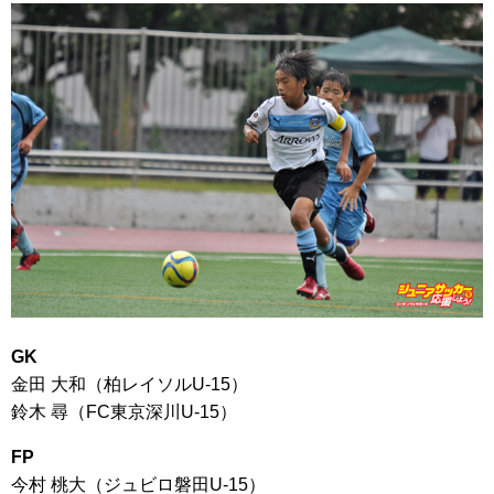
GK
金田 大和（柏レイソルU-15）
鈴木 尋（FC東京深川U-15）
FP
今村 桃大（ジュビロ磐田U-15）