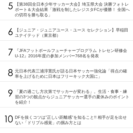
【第38回全日本少年サッカー大会】埼玉県大会 決勝フォトレ
ポート＆大会結果「激戦を制したレジスタFCが優勝！ 全国へ
の切符を勝ち取る」
【ジュニア・ジュニアユース・ユース セレクション】早稲田
ユナイテッド（東京都）
『JFAフットボールフューチャープログラム トレセン研修会
U-12』2016年度の参加メンバー768名を発表
元日本代表三浦淳寛氏が語る日本サッカー強化論「得点の確
率を上げるために日本はフリーキック大国に」
「夏の過ごし方次第でサッカーが変わる」。生活・食事・練
習の3つの観点からジュニアサッカー選手の夏休みのポイント
を紹介！
DFを抜くコツは”正しい距離感”を知ること!! 相手が足を出せ
ない「ドリブル感覚」の掴み方とは