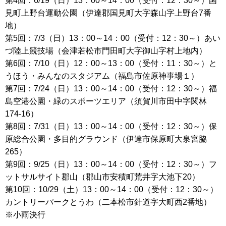
第4回：6/19（日）13：00～14：00（受付：12：30～）国
見町上野台運動公園（伊達郡国見町大字森山字上野台7番
地）
第5回：7/3（日）13：00～14：00（受付：12：30～）あい
づ陸上競技場（会津若松市門田町大字御山字村上地内）
第6回：7/10（日）12：00～13：00（受付：11：30～）と
うほう・みんなのスタジアム（福島市佐原神事場１）
第7回：7/24（日）13：00～14：00（受付：12：30～）福
島空港公園・緑のスポーツエリア（須賀川市田中字関林
174-16）
第8回：7/31（日）13：00～14：00（受付：12：30～）保
原総合公園・多目的グラウンド（伊達市保原町大泉宮脇
265）
第9回：9/25（日）13：00～14：00（受付：12：30～）フ
ットサルサイト郡山（郡山市安積町荒井字大池下20）
第10回：10/29（土）13：00～14：00（受付：12：30～）
カントリーパークとうわ（二本松市針道字大町西2番地）
※小雨決行