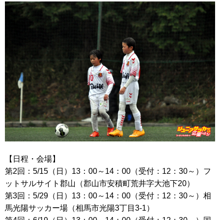
【日程・会場】
第2回：5/15（日）13：00～14：00（受付：12：30～）フ
ットサルサイト郡山（郡山市安積町荒井字大池下20）
第3回：5/29（日）13：00～14：00（受付：12：30～）相
馬光陽サッカー場（相馬市光陽3丁目3-1）