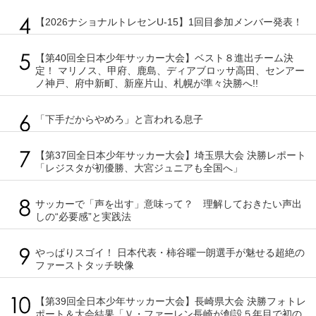
【2026ナショナルトレセンU-15】1回目参加メンバー発表！
【第40回全日本少年サッカー大会】ベスト８進出チーム決
定！ マリノス、甲府、鹿島、ディアブロッサ高田、センアー
ノ神戸、府中新町、新座片山、札幌が準々決勝へ!!
「下手だからやめろ」と言われる息子
【第37回全日本少年サッカー大会】埼玉県大会 決勝レポート
「レジスタが初優勝、大宮ジュニアも全国へ」
サッカーで「声を出す」意味って？ 理解しておきたい声出
しの“必要感”と実践法
やっぱりスゴイ！ 日本代表・柿谷曜一朗選手が魅せる超絶の
ファーストタッチ映像
【第39回全日本少年サッカー大会】長崎県大会 決勝フォトレ
ポート＆大会結果「Ｖ・ファーレン長崎が創設５年目で初の