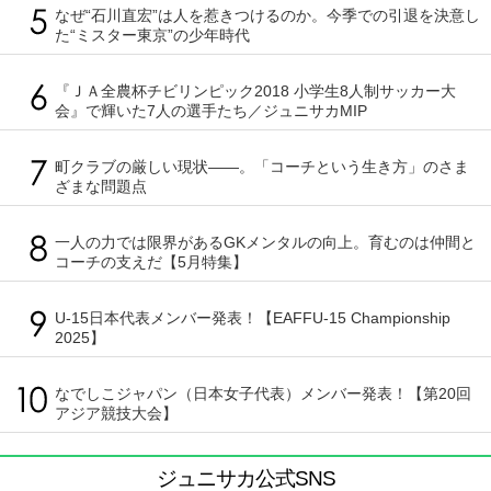
なぜ“石川直宏”は人を惹きつけるのか。今季での引退を決意し
た“ミスター東京”の少年時代
『ＪＡ全農杯チビリンピック2018 小学生8人制サッカー大
会』で輝いた7人の選手たち／ジュニサカMIP
町クラブの厳しい現状――。「コーチという生き方」のさま
ざまな問題点
一人の力では限界があるGKメンタルの向上。育むのは仲間と
コーチの支えだ【5月特集】
U-15日本代表メンバー発表！【EAFFU-15 Championship
2025】
なでしこジャパン（日本女子代表）メンバー発表！【第20回
アジア競技大会】
ジュニサカ公式SNS