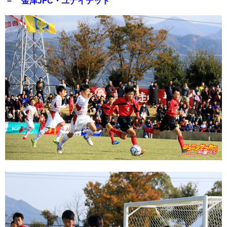
－ 金津JFC・ユナイテッド