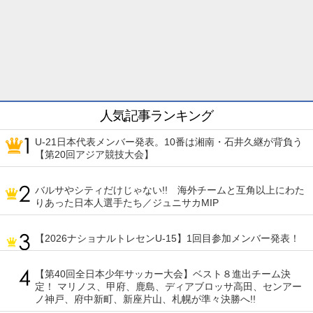
人気記事ランキング
U-21日本代表メンバー発表。10番は湘南・石井久継が背負う
【第20回アジア競技大会】
バルサやシティだけじゃない!! 海外チームと互角以上にわた
りあった日本人選手たち／ジュニサカMIP
【2026ナショナルトレセンU-15】1回目参加メンバー発表！
【第40回全日本少年サッカー大会】ベスト８進出チーム決
定！ マリノス、甲府、鹿島、ディアブロッサ高田、センアー
ノ神戸、府中新町、新座片山、札幌が準々決勝へ!!