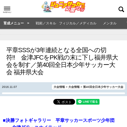
育成メニュー >
戦術／スキル
フィジカル／メディカル
メンタル
平章SSSが3年連続となる全国への切
符!! 金津JFCをPK戦の末に下し福井県大
会を制す／第40回全日本少年サッカー大
会 福井県大会
2016.11.07
大会情報
>
大会情報
>
第40回全日本少年サッカー大会
■決勝フォトギャラリー 平章サッカースポーツ少年団