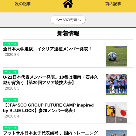
次の記事
前の記事
ページの先頭へ
新着情報
ニュース
全日本大学選抜、イタリア遠征メンバー発表！
2026.8.6
ニュース
U-21日本代表メンバー発表。10番は湘南・石井久
継が背負う【第20回アジア競技大会】
2026.8.5
ニュース
【JFA×SCO GROUP FUTURE CAMP inspired
by BLUE LOCK】参加メンバー発表！
2026.8.4
ニュース
フットサル日本女子代表候補 、国内トレーニング