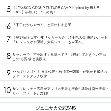
【JFA×SCO GROUP FUTURE CAMP inspired by BLUE
LOCK】参加メンバー発表！
「下手だからやめろ」と言われる息子
【第37回全日本少年サッカー大会】埼玉県大会 決勝レポート
「レジスタが初優勝、大宮ジュニアも全国へ」
サッカーで「声を出す」意味って？ 理解しておきたい声出
しの“必要感”と実践法
やっぱりスゴイ！ 日本代表・柿谷曜一朗選手が魅せる超絶の
ファーストタッチ映像
サンフレッチェ広島がアフリカ王者を圧倒!! 準決は南米王者・
リバープレートと対戦!
ジュニサカ公式SNS