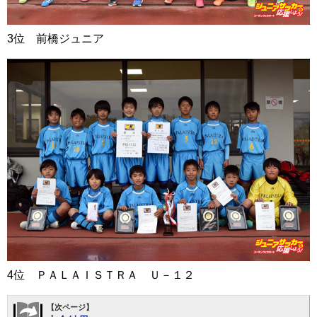
3位 前橋ジュニア
4位 ＰＡＬＡＩＳＴＲＡ Ｕ－１２
【次ページ】