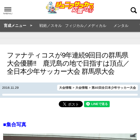
育成メニュー >
戦術／スキル
フィジカル／メディカル
メンタル
ファナティコスが9年連続9回目の群馬県
大会優勝!! 鹿児島の地で目指すは頂点／
全日本少年サッカー大会 群馬県大会
2016.11.29
大会情報
>
大会情報
>
第40回全日本少年サッカー大会
■集合写真