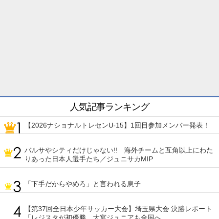
人気記事ランキング
【2026ナショナルトレセンU-15】1回目参加メンバー発表！
バルサやシティだけじゃない!! 海外チームと互角以上にわた
りあった日本人選手たち／ジュニサカMIP
「下手だからやめろ」と言われる息子
【第37回全日本少年サッカー大会】埼玉県大会 決勝レポート
「レジスタが初優勝、大宮ジュニアも全国へ」