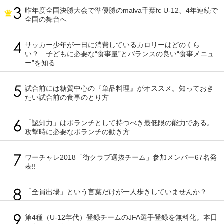
昨年度全国決勝大会で準優勝のmalva千葉fc U-12、4年連続で
全国の舞台へ
サッカー少年が一日に消費しているカロリーはどのくら
い？ 子どもに必要な“食事量”とバランスの良い“食事メニュ
ー”を知る
試合前には糖質中心の『単品料理』がオススメ。知っておき
たい試合前の食事のとり方
「認知力」はボランチとして持つべき最低限の能力である。
攻撃時に必要なボランチの動き方
ワーチャレ2018「街クラブ選抜チーム」参加メンバー67名発
表!!
「全員出場」という言葉だけが一人歩きしていませんか？
第4種（U-12年代）登録チームのJFA選手登録を無料化。本日