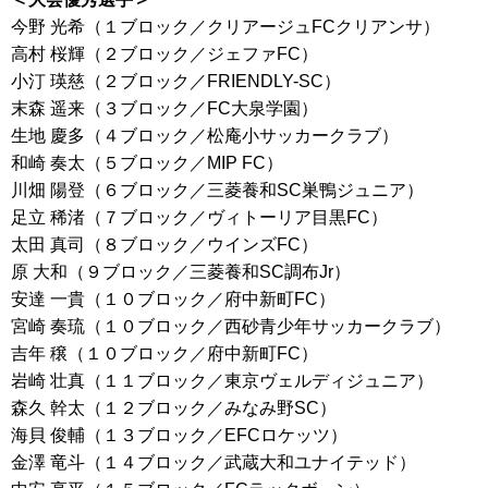
今野 光希（１ブロック／クリアージュFCクリアンサ）
高村 桜輝（２ブロック／ジェファFC）
小汀 瑛慈（２ブロック／FRIENDLY-SC）
末森 遥来（３ブロック／FC大泉学園）
生地 慶多（４ブロック／松庵小サッカークラブ）
和崎 奏太（５ブロック／MIP FC）
川畑 陽登（６ブロック／三菱養和SC巣鴨ジュニア）
足立 稀渚（７ブロック／ヴィトーリア目黒FC）
太田 真司（８ブロック／ウインズFC）
原 大和（９ブロック／三菱養和SC調布Jr）
安達 一貴（１０ブロック／府中新町FC）
宮崎 奏琉（１０ブロック／西砂青少年サッカークラブ）
吉年 穣（１０ブロック／府中新町FC）
岩崎 壮真（１１ブロック／東京ヴェルディジュニア）
森久 幹太（１２ブロック／みなみ野SC）
海貝 俊輔（１３ブロック／EFCロケッツ）
金澤 竜斗（１４ブロック／武蔵大和ユナイテッド）