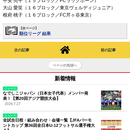
中安 亮平（１５ブロック／FCラックボーン）
大山 愛笑（１６ブロック／東京ヴェルディジュニア）
根府 桃子（１６ブロック／FC芹ヶ谷東京）
【次ページ】
順位リーグ 結果
次の記事
前の記事
ページの先頭へ
新着情報
ニュース
なでしこジャパン（日本女子代表）メンバー発
表！【第20回アジア競技大会】
2026.7.27
ニュース
全試合日程・組み合わせ・会場一覧【JFAバーモ
ントカップ 第36回全日本U-12フットサル選手権大