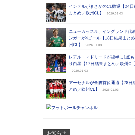
インテルがまさかのCL敗退【24日
まとめ／欧州CL】
2026.01.03
ニューカッスル、イングランド代
ンガーが4ゴール【18日結果まと
州CL】
2026.01.03
レアル・マドリードが後半に1点も
り白星【17日結果まとめ／欧州CL
2026.01.03
アーセナルが全勝首位通過【28日
とめ／欧州CL】
2026.01.03
お知らせ