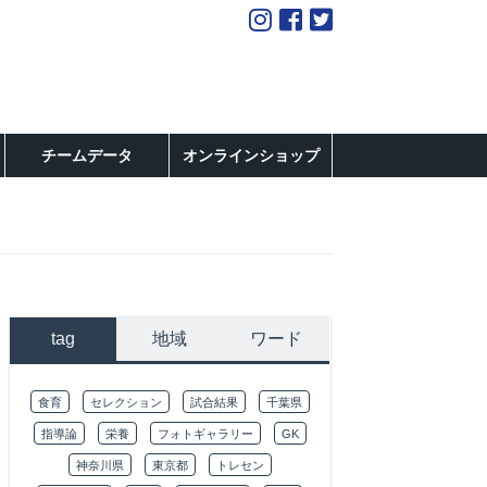
チームデータ
オンラインショップ
tag
地域
ワード
食育
セレクション
試合結果
千葉県
指導論
栄養
フォトギャラリー
GK
神奈川県
東京都
トレセン