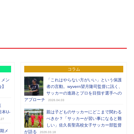
コラム
）メン
「これはやらない方がいい」という保護
会】
者の言動。wyvern望月隆司監督に訊く、
サッカーの進路とプロを目指す選手への
アプローチ
2026.04.03
覧
日本U-
親は子どものサッカーにどこまで関わる
べきか？「サッカーが習い事になると難
.27
しい」佐久長聖高校女子サッカー部監督
前期メ
が語る
2026.03.18