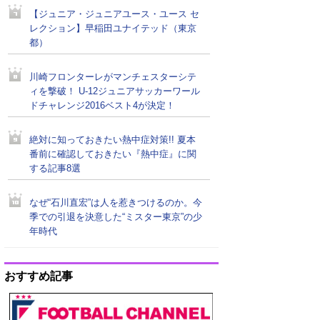
【ジュニア・ジュニアユース・ユース セ
レクション】早稲田ユナイテッド（東京
都）
川崎フロンターレがマンチェスターシテ
ィを撃破！ U-12ジュニアサッカーワール
ドチャレンジ2016ベスト4が決定！
絶対に知っておきたい熱中症対策!! 夏本
番前に確認しておきたい『熱中症』に関
する記事8選
なぜ“石川直宏”は人を惹きつけるのか。今
季での引退を決意した“ミスター東京”の少
年時代
おすすめ記事