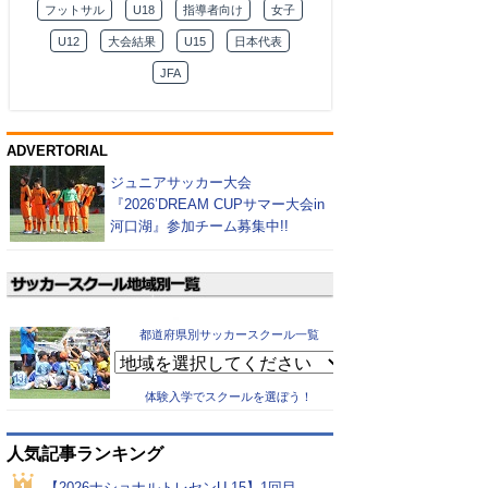
フットサル
U18
指導者向け
女子
U12
大会結果
U15
日本代表
JFA
ADVERTORIAL
ジュニアサッカー大会
『2026’DREAM CUPサマー大会in
河口湖』参加チーム募集中!!
都道府県別サッカースクール一覧
体験入学でスクールを選ぼう！
人気記事ランキング