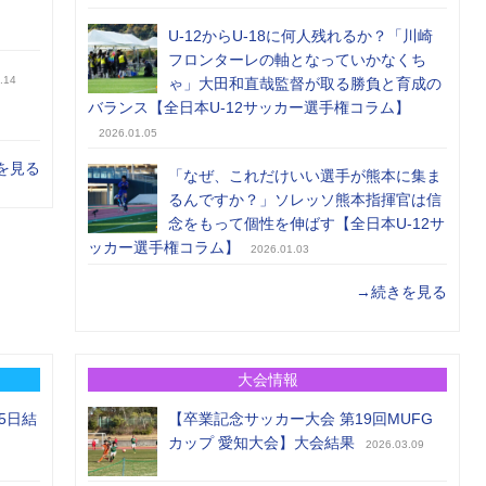
U-12からU-18に何人残れるか？「川崎
フロンターレの軸となっていかなくち
.14
ゃ」大田和直哉監督が取る勝負と育成の
バランス【全日本U-12サッカー選手権コラム】
2026.01.05
を見る
「なぜ、これだけいい選手が熊本に集ま
るんですか？」ソレッソ熊本指揮官は信
念をもって個性を伸ばす【全日本U-12サ
ッカー選手権コラム】
2026.01.03
→続きを見る
大会情報
5日結
【卒業記念サッカー大会 第19回MUFG
カップ 愛知大会】大会結果
2026.03.09