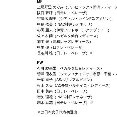
MF
上尾野辺 めぐみ（アルビレックス新潟レディー
阪口 夢穂（日テレ・ベレーザ）
宇津木 瑠美（シアトル・レインFC/アメリカ）
中島 依美（INAC神戸レオネッサ）
杉田 亜未（伊賀フットボールクラブくノ一）
佐々木 繭（ベガルタ仙台レディース）
猶本 光（浦和レッズレディース）
中里 優（日テレ・ベレーザ）
長谷川 唯（日テレ・ベレーザ）※
FW
有町 紗央里（ベガルタ仙台レディース）
菅澤 優衣香（ジェフユナイテッド市原・千葉レ
千葉 園子（ASハリマアルビオン）
横山 久美（AC長野パルセイロ・レディース）
田中 美南（日テレ・ベレーザ）
増矢 理花（INAC神戸レオネッサ）
籾木 結花（日テレ・ベレーザ）※
※は日本女子代表初選出