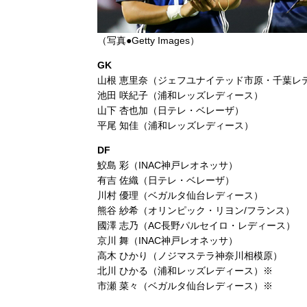
（写真●Getty Images）
GK
山根 恵里奈（ジェフユナイテッド市原・千葉レ
池田 咲紀子（浦和レッズレディース）
山下 杏也加（日テレ・ベレーザ）
平尾 知佳（浦和レッズレディース）
DF
鮫島 彩（INAC神戸レオネッサ）
有吉 佐織（日テレ・ベレーザ）
川村 優理（ベガルタ仙台レディース）
熊谷 紗希（オリンピック・リヨン/フランス）
國澤 志乃（AC長野パルセイロ・レディース）
京川 舞（INAC神戸レオネッサ）
高木 ひかり（ノジマステラ神奈川相模原）
北川 ひかる（浦和レッズレディース）※
市瀬 菜々（ベガルタ仙台レディース）※