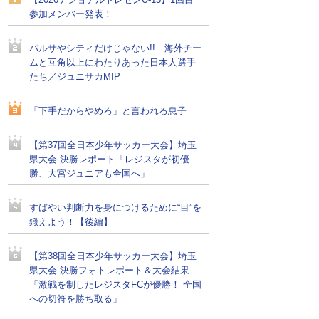
【2026ナショナルトレセンU-15】1回目
参加メンバー発表！
バルサやシティだけじゃない!! 海外チー
ムと互角以上にわたりあった日本人選手
たち／ジュニサカMIP
「下手だからやめろ」と言われる息子
【第37回全日本少年サッカー大会】埼玉
県大会 決勝レポート「レジスタが初優
勝、大宮ジュニアも全国へ」
すばやい判断力を身につけるために“目”を
鍛えよう！【後編】
【第38回全日本少年サッカー大会】埼玉
県大会 決勝フォトレポート＆大会結果
「激戦を制したレジスタFCが優勝！ 全国
への切符を勝ち取る」