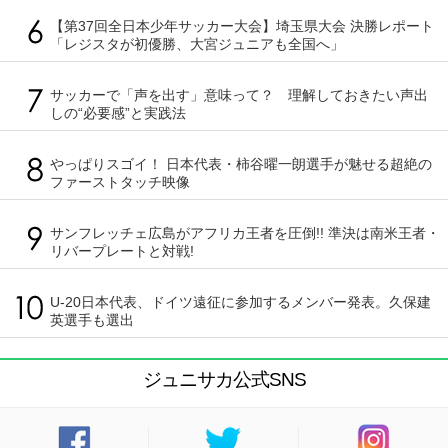
【第37回全日本少年サッカー大会】埼玉県大会 決勝レポート
「レジスタが初優勝、大宮ジュニアも全国へ」
サッカーで「声を出す」意味って？ 理解しておきたい声出
しの“必要感”と実践法
やっぱりスゴイ！ 日本代表・柿谷曜一朗選手が魅せる超絶の
ファーストタッチ映像
サンフレッチェ広島がアフリカ王者を圧倒!! 準決は南米王者・
リバープレートと対戦!
U-20日本代表、ドイツ遠征に参加するメンバー発表。久保建
英選手も選出
ジュニサカ公式SNS