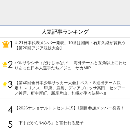
人気記事ランキング
U-21日本代表メンバー発表。10番は湘南・石井久継が背負う
【第20回アジア競技大会】
バルサやシティだけじゃない!! 海外チームと互角以上にわた
りあった日本人選手たち／ジュニサカMIP
【第40回全日本少年サッカー大会】ベスト８進出チーム決
定！ マリノス、甲府、鹿島、ディアブロッサ高田、センアー
ノ神戸、府中新町、新座片山、札幌が準々決勝へ!!
【2026ナショナルトレセンU-15】1回目参加メンバー発表！
「下手だからやめろ」と言われる息子