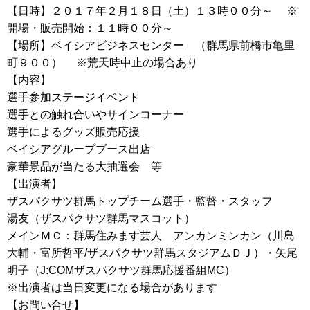
【日時】２０１７年２月１８日（土）１３時００分～ ※
開場・販売開始：１１時００分～
【場所】ベイシアビジネスセンター （群馬県前橋市亀里
町９００） ※荒天時中止の場合あり
【内容】
選手参加ステージイベント
選手との触れ合いやサインコーナー
選手によるグッズ販売応援
ベイシアグループブース出店
豪華景品が当たる大抽選会 等
【出演者】
ザスパクサツ群馬トップチーム選手・監督・スタッフ
湯友（ザスパクサツ群馬マスコット）
メインＭＣ：群馬住みます芸人 アンカンミンカン（川島
大輔・富所哲平/ザスパクサツ群馬スタジアムＤＪ）・矢尾
明子（J:COMザスパクサツ群馬応援番組MC）
※出演者は当日変更になる場合があります
【お問い合せ】