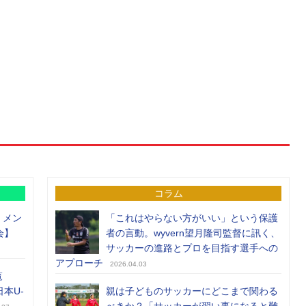
コラム
）メン
「これはやらない方がいい」という保護
会】
者の言動。wyvern望月隆司監督に訊く、
サッカーの進路とプロを目指す選手への
アプローチ
2026.04.03
覧
日本U-
親は子どものサッカーにどこまで関わる
べきか？「サッカーが習い事になると難