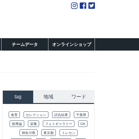
チームデータ
オンラインショップ
tag
地域
ワード
食育
セレクション
試合結果
千葉県
指導論
栄養
フォトギャラリー
GK
神奈川県
東京都
トレセン