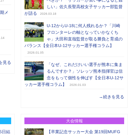
.27
しい」佐久長聖高校女子サッカー部監督
前期メ
が語る
2026.03.18
U-12からU-18に何人残れるか？「川崎
フロンターレの軸となっていかなくち
.14
ゃ」大田和直哉監督が取る勝負と育成の
バランス【全日本U-12サッカー選手権コラム】
2026.01.05
を見る
「なぜ、これだけいい選手が熊本に集ま
るんですか？」ソレッソ熊本指揮官は信
念をもって個性を伸ばす【全日本U-12サ
ッカー選手権コラム】
2026.01.03
→続きを見る
大会情報
5日結
【卒業記念サッカー大会 第19回MUFG