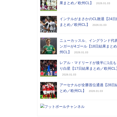
果まとめ／欧州CL】
2026.01.03
インテルがまさかのCL敗退【24日
まとめ／欧州CL】
2026.01.03
ニューカッスル、イングランド代
ンガーが4ゴール【18日結果まと
州CL】
2026.01.03
レアル・マドリードが後半に1点も
り白星【17日結果まとめ／欧州CL
2026.01.03
アーセナルが全勝首位通過【28日
とめ／欧州CL】
2026.01.03