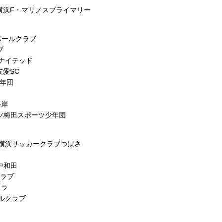
横浜F・マリノスプライマリー
ボールクラブ
ブ
ユナイテッド
愛SC
少年団
海岸
ツ梅田スポーツ少年団
）横浜サッカークラブつばさ
中和田
クラブ
ドラ
ールクラブ