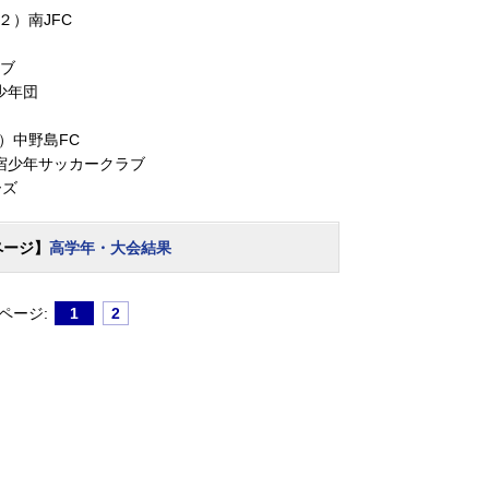
２）南JFC
ラブ
少年団
）中野島FC
宿少年サッカークラブ
ーズ
ページ】
高学年・大会結果
ページ:
1
2