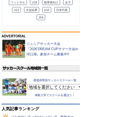
フットサル
U18
指導者向け
女子
U12
大会結果
U15
日本代表
JFA
ADVERTORIAL
ジュニアサッカー大会
『2026’DREAM CUPサマー大会in
河口湖』参加チーム募集中!!
都道府県別サッカースクール一覧
体験入学でスクールを選ぼう！
人気記事ランキング