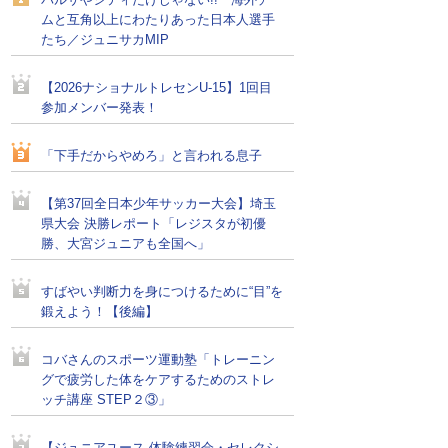
バルサやシティだけじゃない!! 海外チー
ムと互角以上にわたりあった日本人選手
たち／ジュニサカMIP
【2026ナショナルトレセンU-15】1回目
参加メンバー発表！
「下手だからやめろ」と言われる息子
【第37回全日本少年サッカー大会】埼玉
県大会 決勝レポート「レジスタが初優
勝、大宮ジュニアも全国へ」
すばやい判断力を身につけるために“目”を
鍛えよう！【後編】
コバさんのスポーツ運動塾「トレーニン
グで疲労した体をケアするためのストレ
ッチ講座 STEP２③」