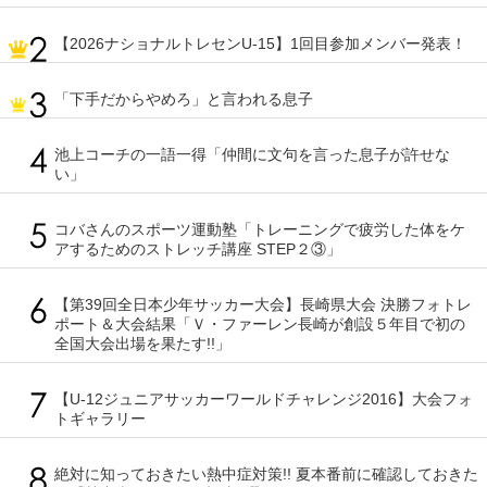
【2026ナショナルトレセンU-15】1回目参加メンバー発表！
「下手だからやめろ」と言われる息子
池上コーチの一語一得「仲間に文句を言った息子が許せな
い」
コバさんのスポーツ運動塾「トレーニングで疲労した体をケ
アするためのストレッチ講座 STEP２③」
【第39回全日本少年サッカー大会】長崎県大会 決勝フォトレ
ポート＆大会結果「Ｖ・ファーレン長崎が創設５年目で初の
全国大会出場を果たす!!」
【U-12ジュニアサッカーワールドチャレンジ2016】大会フォ
トギャラリー
絶対に知っておきたい熱中症対策!! 夏本番前に確認しておきた