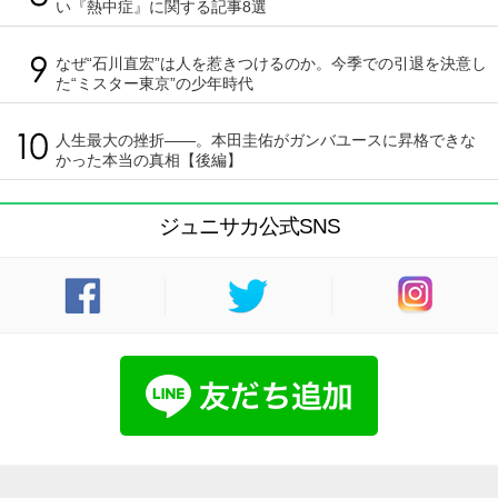
い『熱中症』に関する記事8選
なぜ“石川直宏”は人を惹きつけるのか。今季での引退を決意し
た“ミスター東京”の少年時代
人生最大の挫折――。本田圭佑がガンバユースに昇格できな
かった本当の真相【後編】
ジュニサカ公式SNS