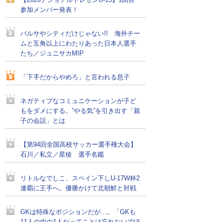
【2026ナショナルトレセンU-15】1回目
参加メンバー発表！
バルサやシティだけじゃない!! 海外チー
ムと互角以上にわたりあった日本人選手
たち／ジュニサカMIP
「下手だからやめろ」と言われる息子
ネガティブなコミュニケーションが子ど
もをダメにする。”やる気”を引き出す「親
子の会話」とは
【第94回全国高校サッカー選手権大会】
石川／私立／星稜 選手名鑑
リトルなでしこ、スペイン下しU-17W杯2
連覇に王手へ。優勝かけて北朝鮮と対戦
GKは特殊なポジションだが…。「GKも