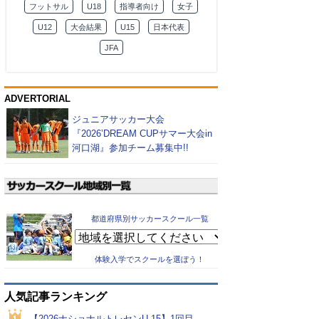
フットサル
U18
指導者向け
女子
U12
大会結果
U15
日本代表
JFA
ADVERTORIAL
ジュニアサッカー大会
『2026’DREAM CUPサマー大会in
河口湖』参加チーム募集中!!
都道府県別サッカースクール一覧
体験入学でスクールを選ぼう！
人気記事ランキング