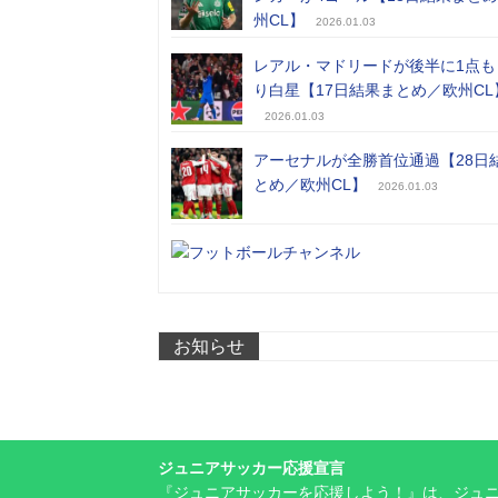
州CL】
2026.01.03
レアル・マドリードが後半に1点も
り白星【17日結果まとめ／欧州CL
2026.01.03
アーセナルが全勝首位通過【28日
とめ／欧州CL】
2026.01.03
お知らせ
ジュニアサッカー応援宣言
『ジュニアサッカーを応援しよう！』は、ジュ