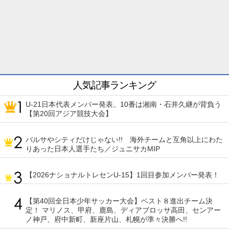
人気記事ランキング
U-21日本代表メンバー発表。10番は湘南・石井久継が背負う
【第20回アジア競技大会】
バルサやシティだけじゃない!! 海外チームと互角以上にわた
りあった日本人選手たち／ジュニサカMIP
【2026ナショナルトレセンU-15】1回目参加メンバー発表！
【第40回全日本少年サッカー大会】ベスト８進出チーム決
定！ マリノス、甲府、鹿島、ディアブロッサ高田、センアー
ノ神戸、府中新町、新座片山、札幌が準々決勝へ!!