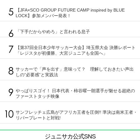
【JFA×SCO GROUP FUTURE CAMP inspired by BLUE
LOCK】参加メンバー発表！
「下手だからやめろ」と言われる息子
【第37回全日本少年サッカー大会】埼玉県大会 決勝レポート
「レジスタが初優勝、大宮ジュニアも全国へ」
サッカーで「声を出す」意味って？ 理解しておきたい声出
しの“必要感”と実践法
やっぱりスゴイ！ 日本代表・柿谷曜一朗選手が魅せる超絶の
ファーストタッチ映像
サンフレッチェ広島がアフリカ王者を圧倒!! 準決は南米王者・
リバープレートと対戦!
ジュニサカ公式SNS