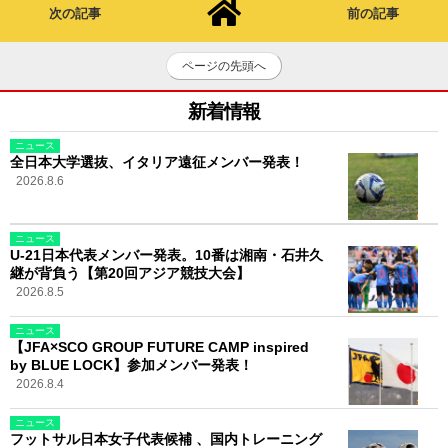
次の記事
前の記事
ページの先頭へ
新着情報
ニュース
全日本大学選抜、イタリア遠征メンバー発表！
2026.8.6
ニュース
U-21日本代表メンバー発表。10番は湘南・石井久
継が背負う【第20回アジア競技大会】
2026.8.5
ニュース
【JFA×SCO GROUP FUTURE CAMP inspired
by BLUE LOCK】参加メンバー発表！
2026.8.4
ニュース
フットサル日本女子代表候補 、国内トレーニング