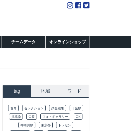
チームデータ
オンラインショップ
tag
地域
ワード
食育
セレクション
試合結果
千葉県
指導論
栄養
フォトギャラリー
GK
神奈川県
東京都
トレセン