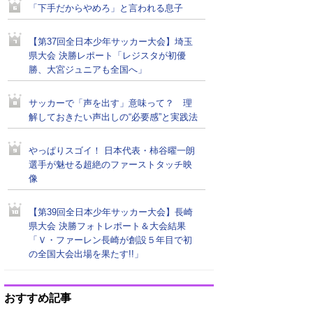
「下手だからやめろ」と言われる息子
【第37回全日本少年サッカー大会】埼玉
県大会 決勝レポート「レジスタが初優
勝、大宮ジュニアも全国へ」
サッカーで「声を出す」意味って？ 理
解しておきたい声出しの“必要感”と実践法
やっぱりスゴイ！ 日本代表・柿谷曜一朗
選手が魅せる超絶のファーストタッチ映
像
【第39回全日本少年サッカー大会】長崎
県大会 決勝フォトレポート＆大会結果
「Ｖ・ファーレン長崎が創設５年目で初
の全国大会出場を果たす!!」
おすすめ記事