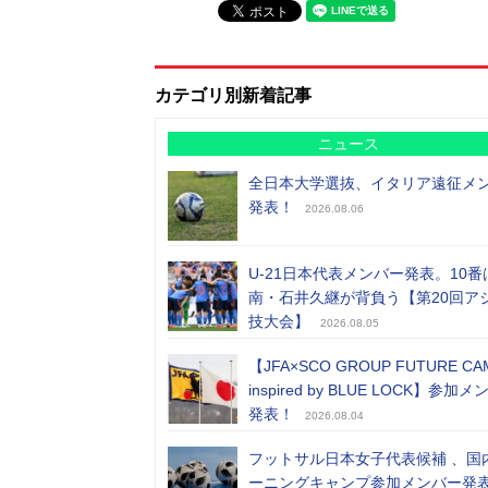
カテゴリ別新着記事
ニュース
全日本大学選抜、イタリア遠征メ
発表！
2026.08.06
U-21日本代表メンバー発表。10番
南・石井久継が背負う【第20回ア
技大会】
2026.08.05
【JFA×SCO GROUP FUTURE CA
inspired by BLUE LOCK】参加
発表！
2026.08.04
フットサル日本女子代表候補 、国
ーニングキャンプ参加メンバー発