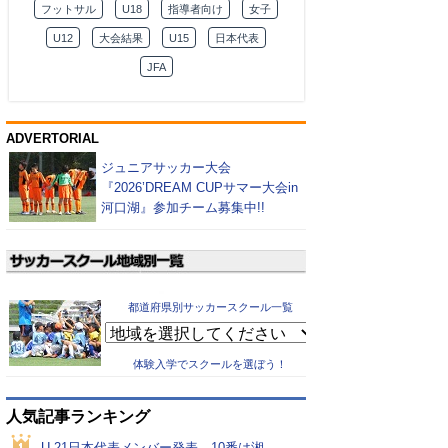
フットサル
U18
指導者向け
女子
U12
大会結果
U15
日本代表
JFA
ADVERTORIAL
ジュニアサッカー大会
『2026’DREAM CUPサマー大会in
河口湖』参加チーム募集中!!
都道府県別サッカースクール一覧
体験入学でスクールを選ぼう！
人気記事ランキング