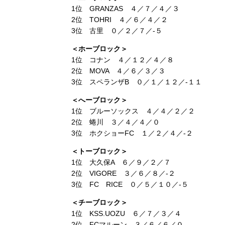
1位 GRANZAS ４／７／４／３
2位 TOHRI ４／６／４／２
3位 古里 ０／２／７／-５
＜ホーブロック＞
1位 コナン ４／１２／４／８
2位 MOVA ４／６／３／３
3位 スペランザB ０／１／１２／-１１
＜へーブロック＞
1位 ブルーソックス ４／４／２／２
2位 蜷川 ３／４／４／０
3位 ホクショーFC １／２／４／-２
＜トーブロック＞
1位 大久保A ６／９／２／７
2位 VIGORE ３／６／８／-２
3位 FC RICE ０／５／１０／-５
＜チーブロック＞
1位 KSS.UOZU ６／７／３／４
2位 FCマルーン ３／６／６／０