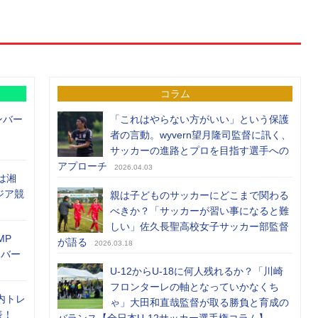
コラム
ンバー
「これはやらない方がいい」という保護
者の言動。wyvern望月隆司監督に訊く、
サッカーの進路とプロを目指す選手への
アプローチ
2026.04.03
は湘
ジア競
親は子どものサッカーにどこまで関わる
べきか？「サッカーが習い事になると難
しい」佐久長聖高校女子サッカー部監督
MP
が語る
2026.03.18
メンバー
U-12からU-18に何人残れるか？「川崎
フロンターレの軸となっていかなくち
内トレ
ゃ」大田和直哉監督が取る勝負と育成の
表！
バランス【全日本U-12サッカー選手権コラム】