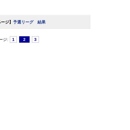
ページ】
予選リーグ 結果
ージ:
1
2
3