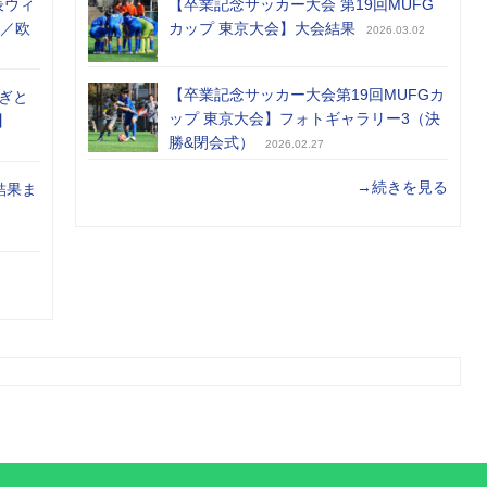
表ウィ
【卒業記念サッカー大会 第19回MUFG
め／欧
カップ 東京大会】大会結果
2026.03.02
【卒業記念サッカー大会第19回MUFGカ
ぎと
ップ 東京大会】フォトギャラリー3（決
】
勝&閉会式）
2026.02.27
→続きを見る
結果ま