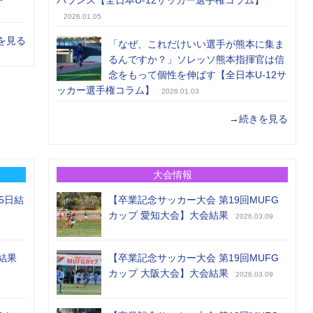
2026.01.05
を見る
「なぜ、これだけいい選手が熊本に集ま
るんですか？」ソレッソ熊本指揮官は信
念をもって個性を伸ばす【全日本U-12サ
ッカー選手権コラム】
2026.01.03
→続きを見る
大会情報
5日結
【卒業記念サッカー大会 第19回MUFG
カップ 愛知大会】大会結果
2026.03.09
結果
【卒業記念サッカー大会 第19回MUFG
カップ 大阪大会】大会結果
2026.03.09