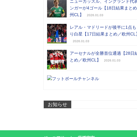
ニューカッスル、イングランド代
ンガーが4ゴール【18日結果まと
州CL】
2026.01.03
レアル・マドリードが後半に1点も
り白星【17日結果まとめ／欧州CL
2026.01.03
アーセナルが全勝首位通過【28日
とめ／欧州CL】
2026.01.03
お知らせ