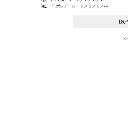
3位 Ｔ.ボレアーレ ０／２／６／-４
【次
ペ