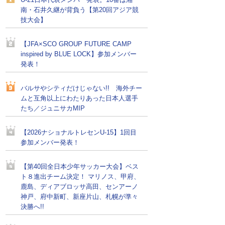
U-21日本代表メンバー発表。10番は湘
南・石井久継が背負う【第20回アジア競
技大会】
【JFA×SCO GROUP FUTURE CAMP
inspired by BLUE LOCK】参加メンバー
発表！
バルサやシティだけじゃない!! 海外チー
ムと互角以上にわたりあった日本人選手
たち／ジュニサカMIP
【2026ナショナルトレセンU-15】1回目
参加メンバー発表！
【第40回全日本少年サッカー大会】ベス
ト８進出チーム決定！ マリノス、甲府、
鹿島、ディアブロッサ高田、センアーノ
神戸、府中新町、新座片山、札幌が準々
決勝へ!!