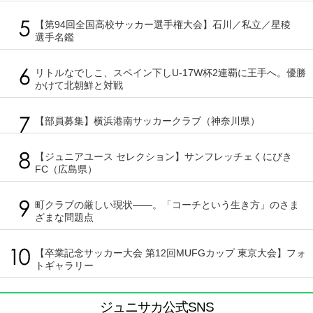
【第94回全国高校サッカー選手権大会】石川／私立／星稜
選手名鑑
リトルなでしこ、スペイン下しU-17W杯2連覇に王手へ。優勝
かけて北朝鮮と対戦
【部員募集】横浜港南サッカークラブ（神奈川県）
【ジュニアユース セレクション】サンフレッチェくにびき
FC（広島県）
町クラブの厳しい現状――。「コーチという生き方」のさま
ざまな問題点
【卒業記念サッカー大会 第12回MUFGカップ 東京大会】フォ
トギャラリー
ジュニサカ公式SNS