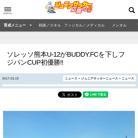
育成メニュー >
戦術／スキル
フィジカル／メディカル
メンタル
ソレッソ熊本U-12がBUDDY.FCを下しフ
ジパンCUP初優勝!!
2017.03.15
ニュース
>
ジュニアサッカーニュース
>
ニュース