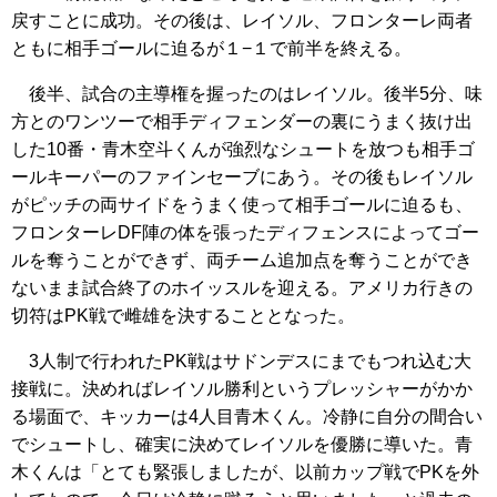
戻すことに成功。その後は、レイソル、フロンターレ両者
ともに相手ゴールに迫るが１−１で前半を終える。
後半、試合の主導権を握ったのはレイソル。後半5分、味
方とのワンツーで相手ディフェンダーの裏にうまく抜け出
した10番・青木空斗くんが強烈なシュートを放つも相手ゴ
ールキーパーのファインセーブにあう。その後もレイソル
がピッチの両サイドをうまく使って相手ゴールに迫るも、
フロンターレDF陣の体を張ったディフェンスによってゴー
ルを奪うことができず、両チーム追加点を奪うことができ
ないまま試合終了のホイッスルを迎える。アメリカ行きの
切符はPK戦で雌雄を決することとなった。
3人制で行われたPK戦はサドンデスにまでもつれ込む大
接戦に。決めればレイソル勝利というプレッシャーがかか
る場面で、キッカーは4人目青木くん。冷静に自分の間合い
でシュートし、確実に決めてレイソルを優勝に導いた。青
木くんは「とても緊張しましたが、以前カップ戦でPKを外