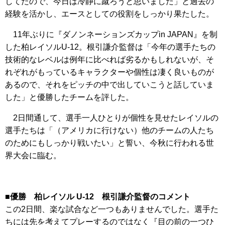
してたので、今日は冷静に蹴ろうと思いました」と過去の
経験を活かし、エースとしての役割をしっかり果たした。
11年ぶりに『ダノンネーションズカップin JAPAN』を制
した柏レイソルU-12。根引謙介監督は「今年の選手たちの
技術的なレベルは例年に比べれば劣るかもしれないが、そ
れぞれがもっているキャラクターや個性は凄く良いものが
あるので、それをピッチの中で出していこうと話していま
した」と優勝したチームを評した。
2日間通して、選手一人ひとりが個性を見せたレイソルの
選手たちは「（アメリカに行けない）他のチームの人たち
のためにもしっかり戦いたい」と誓い、今秋に行われる世
界大会に臨む。
■優勝 柏レイソル U-12 根引謙介監督のコメント
この2日間、楽な試合など一つもありませんでした。選手た
ちには先を考えてプレーするのではなく『目の前の一つひ