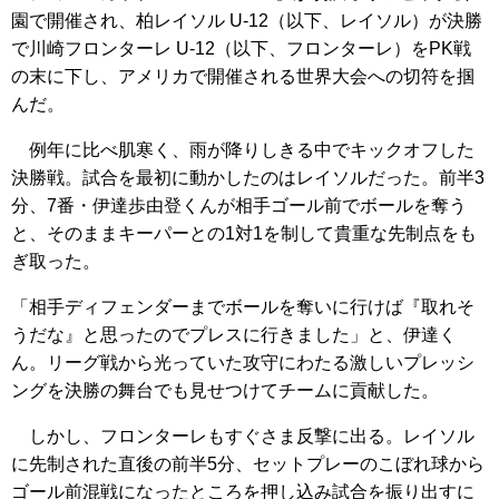
園で開催され、柏レイソル U-12（以下、レイソル）が決勝
で川崎フロンターレ U-12（以下、フロンターレ）をPK戦
の末に下し、アメリカで開催される世界大会への切符を掴
んだ。
例年に比べ肌寒く、雨が降りしきる中でキックオフした
決勝戦。試合を最初に動かしたのはレイソルだった。前半3
分、7番・伊達歩由登くんが相手ゴール前でボールを奪う
と、そのままキーパーとの1対1を制して貴重な先制点をも
ぎ取った。
「相手ディフェンダーまでボールを奪いに行けば『取れそ
うだな』と思ったのでプレスに行きました」と、伊達く
ん。リーグ戦から光っていた攻守にわたる激しいプレッシ
ングを決勝の舞台でも見せつけてチームに貢献した。
しかし、フロンターレもすぐさま反撃に出る。レイソル
に先制された直後の前半5分、セットプレーのこぼれ球から
ゴール前混戦になったところを押し込み試合を振り出すに