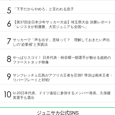
「下手だからやめろ」と言われる息子
【第37回全日本少年サッカー大会】埼玉県大会 決勝レポート
「レジスタが初優勝、大宮ジュニアも全国へ」
サッカーで「声を出す」意味って？ 理解しておきたい声出
しの“必要感”と実践法
やっぱりスゴイ！ 日本代表・柿谷曜一朗選手が魅せる超絶の
ファーストタッチ映像
サンフレッチェ広島がアフリカ王者を圧倒!! 準決は南米王者・
リバープレートと対戦!
U-20日本代表、ドイツ遠征に参加するメンバー発表。久保建
英選手も選出
ジュニサカ公式SNS