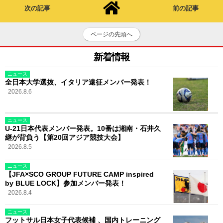
次の記事
前の記事
ページの先頭へ
新着情報
ニュース
全日本大学選抜、イタリア遠征メンバー発表！
2026.8.6
ニュース
U-21日本代表メンバー発表。10番は湘南・石井久
継が背負う【第20回アジア競技大会】
2026.8.5
ニュース
【JFA×SCO GROUP FUTURE CAMP inspired
by BLUE LOCK】参加メンバー発表！
2026.8.4
ニュース
フットサル日本女子代表候補 、国内トレーニング