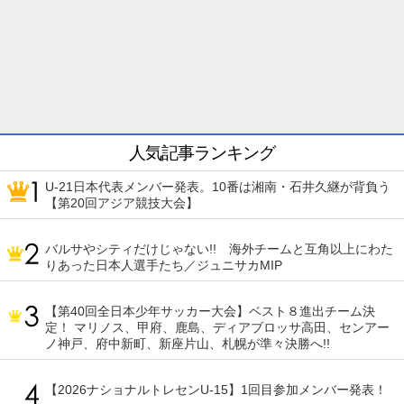
人気記事ランキング
U-21日本代表メンバー発表。10番は湘南・石井久継が背負う
【第20回アジア競技大会】
バルサやシティだけじゃない!! 海外チームと互角以上にわた
りあった日本人選手たち／ジュニサカMIP
【第40回全日本少年サッカー大会】ベスト８進出チーム決
定！ マリノス、甲府、鹿島、ディアブロッサ高田、センアー
ノ神戸、府中新町、新座片山、札幌が準々決勝へ!!
【2026ナショナルトレセンU-15】1回目参加メンバー発表！