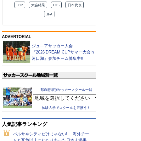
U12
大会結果
U15
日本代表
JFA
ADVERTORIAL
ジュニアサッカー大会
『2026’DREAM CUPサマー大会in
河口湖』参加チーム募集中!!
都道府県別サッカースクール一覧
体験入学でスクールを選ぼう！
人気記事ランキング
バルサやシティだけじゃない!! 海外チー
ムと互角以上にわたりあった日本人選手