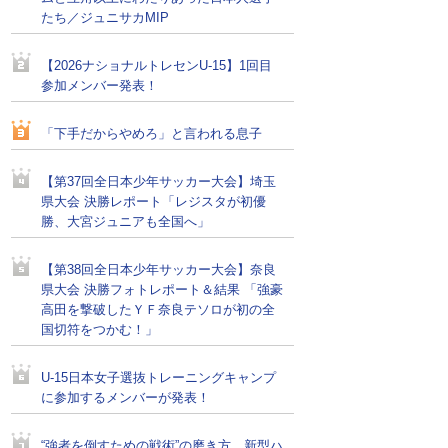
たち／ジュニサカMIP
【2026ナショナルトレセンU-15】1回目
参加メンバー発表！
「下手だからやめろ」と言われる息子
【第37回全日本少年サッカー大会】埼玉
県大会 決勝レポート「レジスタが初優
勝、大宮ジュニアも全国へ」
【第38回全日本少年サッカー大会】奈良
県大会 決勝フォトレポート＆結果 「強豪
高田を撃破したＹＦ奈良テソロが初の全
国切符をつかむ！」
U-15日本女子選抜トレーニングキャンプ
に参加するメンバーが発表！
“強者を倒すための戦術”の磨き方。新型ハ