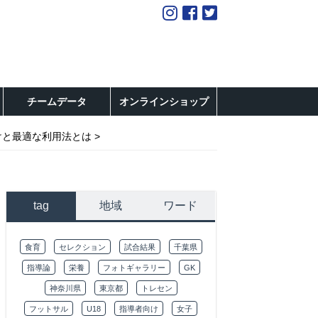
チームデータ
オンラインショップ
けと最適な利用法とは
tag
地域
ワード
食育
セレクション
試合結果
千葉県
指導論
栄養
フォトギャラリー
GK
神奈川県
東京都
トレセン
フットサル
U18
指導者向け
女子