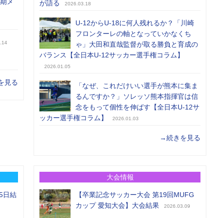
前期メ
が語る
2026.03.18
U-12からU-18に何人残れるか？「川崎
フロンターレの軸となっていかなくち
.14
ゃ」大田和直哉監督が取る勝負と育成の
バランス【全日本U-12サッカー選手権コラム】
2026.01.05
を見る
「なぜ、これだけいい選手が熊本に集ま
るんですか？」ソレッソ熊本指揮官は信
念をもって個性を伸ばす【全日本U-12サ
ッカー選手権コラム】
2026.01.03
→続きを見る
大会情報
5日結
【卒業記念サッカー大会 第19回MUFG
カップ 愛知大会】大会結果
2026.03.09