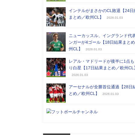
インテルがまさかのCL敗退【24日
まとめ／欧州CL】
2026.01.03
ニューカッスル、イングランド代
ンガーが4ゴール【18日結果まと
州CL】
2026.01.03
レアル・マドリードが後半に1点も
り白星【17日結果まとめ／欧州CL
2026.01.03
アーセナルが全勝首位通過【28日
とめ／欧州CL】
2026.01.03