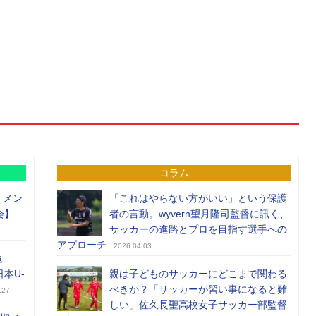
コラム
）メン
「これはやらない方がいい」という保護
会】
者の言動。wyvern望月隆司監督に訊く、
サッカーの進路とプロを目指す選手への
アプローチ
2026.04.03
覧
日本U-
親は子どものサッカーにどこまで関わる
べきか？「サッカーが習い事になると難
.27
しい」佐久長聖高校女子サッカー部監督